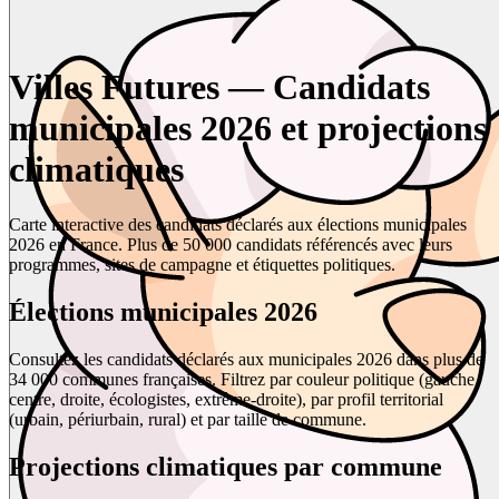
Villes Futures — Candidats
municipales 2026 et projections
climatiques
Carte interactive des candidats déclarés aux élections municipales
2026 en France. Plus de 50 000 candidats référencés avec leurs
programmes, sites de campagne et étiquettes politiques.
Élections municipales 2026
Consultez les candidats déclarés aux municipales 2026 dans plus de
34 000 communes françaises. Filtrez par couleur politique (gauche,
centre, droite, écologistes, extrême-droite), par profil territorial
(urbain, périurbain, rural) et par taille de commune.
Projections climatiques par commune