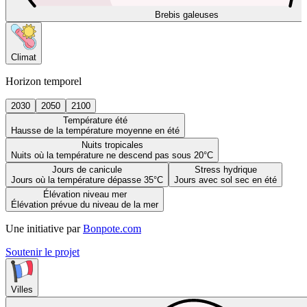
Brebis galeuses
Climat
Horizon temporel
2030
2050
2100
Température été
Hausse de la température moyenne en été
Nuits tropicales
Nuits où la température ne descend pas sous 20°C
Jours de canicule
Stress hydrique
Jours où la température dépasse 35°C
Jours avec sol sec en été
Élévation niveau mer
Élévation prévue du niveau de la mer
Une initiative par
Bonpote.com
Soutenir le projet
Villes