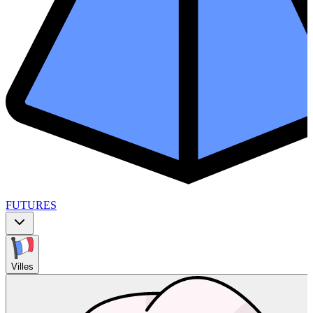
FUTURES
Villes