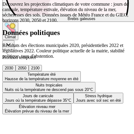
Découvrez les projections climatiques de votre commune : jours de
canicule, température estivale, élévation du niveau de la mer,
sécheresses des sols. Données issues de Météo France et du GIEC,
Brebis galeuses
horizons 2030, 2050 et 2100.
Données politiques
Climat
Résultats des élections municipales 2020, présidentielles 2022 et
législatives 2022. Couleur politique actuelle de la mairie, stabilité
politique, taux d'abstention.
Horizon temporel
2030
2050
2100
Température été
Hausse de la température moyenne en été
Nuits tropicales
Nuits où la température ne descend pas sous 20°C
Jours de canicule
Stress hydrique
Jours où la température dépasse 35°C
Jours avec sol sec en été
Élévation niveau mer
Élévation prévue du niveau de la mer