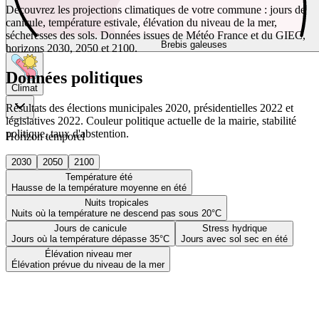
Découvrez les projections climatiques de votre commune : jours de
canicule, température estivale, élévation du niveau de la mer,
sécheresses des sols. Données issues de Météo France et du GIEC,
Brebis galeuses
horizons 2030, 2050 et 2100.
Données politiques
Climat
Résultats des élections municipales 2020, présidentielles 2022 et
législatives 2022. Couleur politique actuelle de la mairie, stabilité
politique, taux d'abstention.
Horizon temporel
2030
2050
2100
Température été
Hausse de la température moyenne en été
Nuits tropicales
Nuits où la température ne descend pas sous 20°C
Jours de canicule
Stress hydrique
Jours où la température dépasse 35°C
Jours avec sol sec en été
Élévation niveau mer
Élévation prévue du niveau de la mer