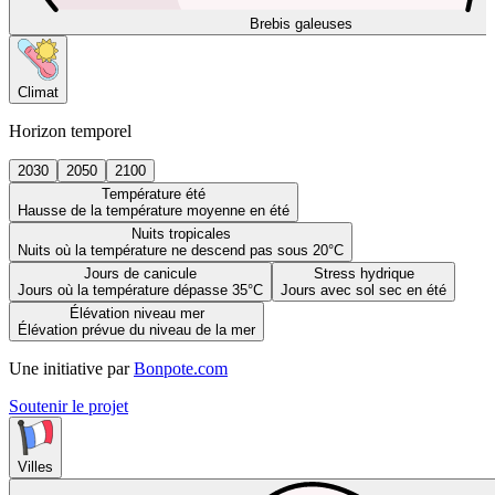
Brebis galeuses
Climat
Horizon temporel
2030
2050
2100
Température été
Hausse de la température moyenne en été
Nuits tropicales
Nuits où la température ne descend pas sous 20°C
Jours de canicule
Stress hydrique
Jours où la température dépasse 35°C
Jours avec sol sec en été
Élévation niveau mer
Élévation prévue du niveau de la mer
Une initiative par
Bonpote.com
Soutenir le projet
Villes