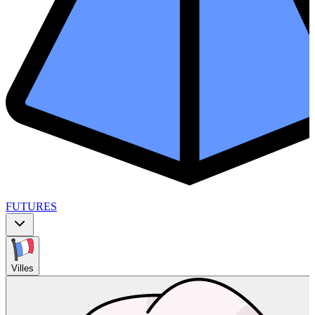
FUTURES
Villes