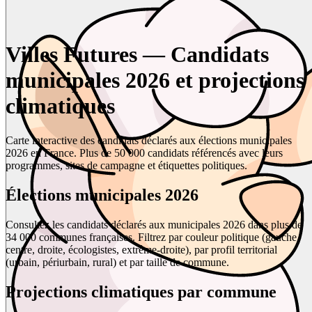
Villes Futures — Candidats
municipales 2026 et projections
climatiques
Carte interactive des candidats déclarés aux élections municipales
2026 en France. Plus de 50 000 candidats référencés avec leurs
programmes, sites de campagne et étiquettes politiques.
Élections municipales 2026
Consultez les candidats déclarés aux municipales 2026 dans plus de
34 000 communes françaises. Filtrez par couleur politique (gauche,
centre, droite, écologistes, extrême-droite), par profil territorial
(urbain, périurbain, rural) et par taille de commune.
Projections climatiques par commune