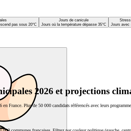
ales
Jours de canicule
Stress
descend pas sous 20°C
Jours où la température dépasse 35°C
Jours avec 
cipales 2026 et projections clim
26 en France. Plus de 50 000 candidats référencés avec leurs programmes,
00 communes françaises. Filtrez par couleur politique (gauche, centre, dr