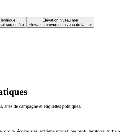
 hydrique
Élévation niveau mer
sol sec en été
Élévation prévue du niveau de la mer
atiques
 sites de campagne et étiquettes politiques.
oite, écologistes, extrême-droite), par profil territorial (urbain,