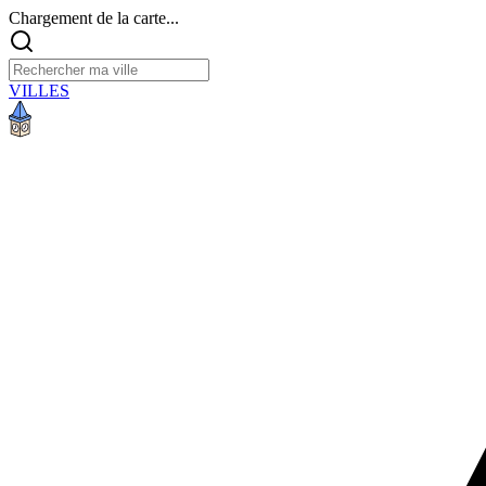
Chargement de la carte...
VILLES