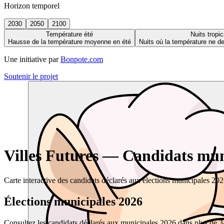
Horizon temporel
2030
2050
2100
Température été
Nuits tropic
Hausse de la température moyenne en été
Nuits où la température ne 
Une initiative par
Bonpote.com
Soutenir le projet
Villes Futures — Candidats muni
Carte interactive des candidats déclarés aux élections municipales 20
Élections municipales 2026
Consultez les candidats déclarés aux municipales 2026 dans plus de 34 0