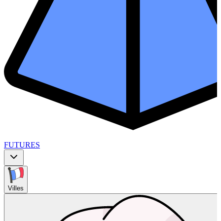
FUTURES
Villes