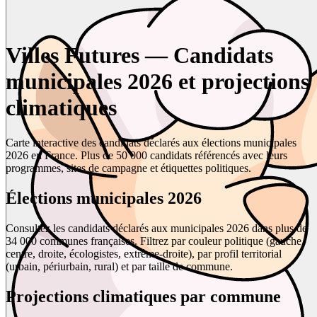
Villes Futures — Candidats
municipales 2026 et projections
climatiques
Carte interactive des candidats déclarés aux élections municipales
2026 en France. Plus de 50 000 candidats référencés avec leurs
programmes, sites de campagne et étiquettes politiques.
Élections municipales 2026
Consultez les candidats déclarés aux municipales 2026 dans plus de
34 000 communes françaises. Filtrez par couleur politique (gauche,
centre, droite, écologistes, extrême-droite), par profil territorial
(urbain, périurbain, rural) et par taille de commune.
Projections climatiques par commune