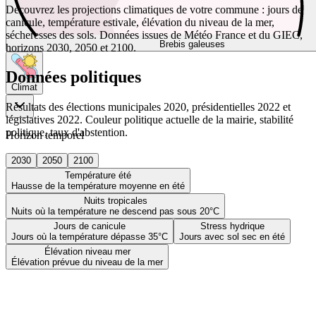
Découvrez les projections climatiques de votre commune : jours de
canicule, température estivale, élévation du niveau de la mer,
sécheresses des sols. Données issues de Météo France et du GIEC,
Brebis galeuses
horizons 2030, 2050 et 2100.
Données politiques
Climat
Résultats des élections municipales 2020, présidentielles 2022 et
législatives 2022. Couleur politique actuelle de la mairie, stabilité
politique, taux d'abstention.
Horizon temporel
2030
2050
2100
Température été
Hausse de la température moyenne en été
Nuits tropicales
Nuits où la température ne descend pas sous 20°C
Jours de canicule
Stress hydrique
Jours où la température dépasse 35°C
Jours avec sol sec en été
Élévation niveau mer
Élévation prévue du niveau de la mer