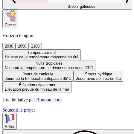
Brebis galeuses
Climat
Horizon temporel
2030
2050
2100
Température été
Hausse de la température moyenne en été
Nuits tropicales
Nuits où la température ne descend pas sous 20°C
Jours de canicule
Stress hydrique
Jours où la température dépasse 35°C
Jours avec sol sec en été
Élévation niveau mer
Élévation prévue du niveau de la mer
Une initiative par
Bonpote.com
Soutenir le projet
Villes