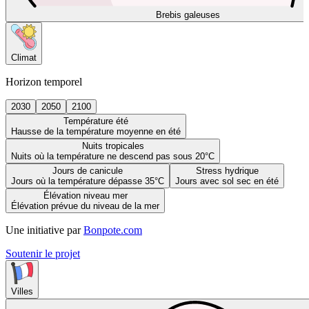
Brebis galeuses
Climat
Horizon temporel
2030
2050
2100
Température été
Hausse de la température moyenne en été
Nuits tropicales
Nuits où la température ne descend pas sous 20°C
Jours de canicule
Stress hydrique
Jours où la température dépasse 35°C
Jours avec sol sec en été
Élévation niveau mer
Élévation prévue du niveau de la mer
Une initiative par
Bonpote.com
Soutenir le projet
Villes