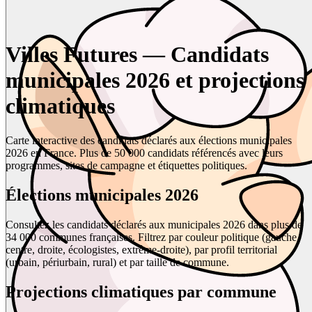
Villes Futures — Candidats
municipales 2026 et projections
climatiques
Carte interactive des candidats déclarés aux élections municipales
2026 en France. Plus de 50 000 candidats référencés avec leurs
programmes, sites de campagne et étiquettes politiques.
Élections municipales 2026
Consultez les candidats déclarés aux municipales 2026 dans plus de
34 000 communes françaises. Filtrez par couleur politique (gauche,
centre, droite, écologistes, extrême-droite), par profil territorial
(urbain, périurbain, rural) et par taille de commune.
Projections climatiques par commune