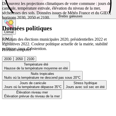
Découvrez les projections climatiques de votre commune : jours de
canicule, température estivale, élévation du niveau de la mer,
sécheresses des sols. Données issues de Météo France et du GIEC,
Brebis galeuses
horizons 2030, 2050 et 2100.
Données politiques
Climat
Résultats des élections municipales 2020, présidentielles 2022 et
législatives 2022. Couleur politique actuelle de la mairie, stabilité
politique, taux d'abstention.
Horizon temporel
2030
2050
2100
Température été
Hausse de la température moyenne en été
Nuits tropicales
Nuits où la température ne descend pas sous 20°C
Jours de canicule
Stress hydrique
Jours où la température dépasse 35°C
Jours avec sol sec en été
Élévation niveau mer
Élévation prévue du niveau de la mer