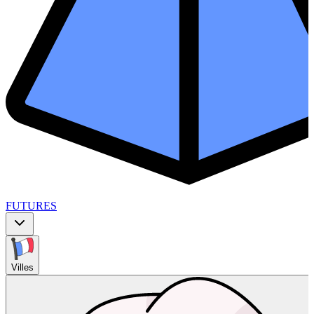
FUTURES
Villes