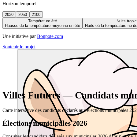
Horizon temporel
2030
2050
2100
Température été
Nuits tropic
Hausse de la température moyenne en été
Nuits où la température ne 
Une initiative par
Bonpote.com
Soutenir le projet
Villes Futures — Candidats muni
Carte interactive des candidats déclarés aux élections municipales 20
Élections municipales 2026
Consultez les candidats déclarés aux municipales 2026 dans plus de 34 0