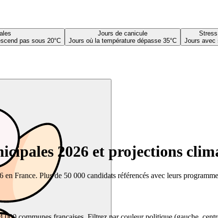
ales
Jours de canicule
Stress
descend pas sous 20°C
Jours où la température dépasse 35°C
Jours avec 
cipales 2026 et projections clim
26 en France. Plus de 50 000 candidats référencés avec leurs programmes,
00 communes françaises. Filtrez par couleur politique (gauche, centre, dr