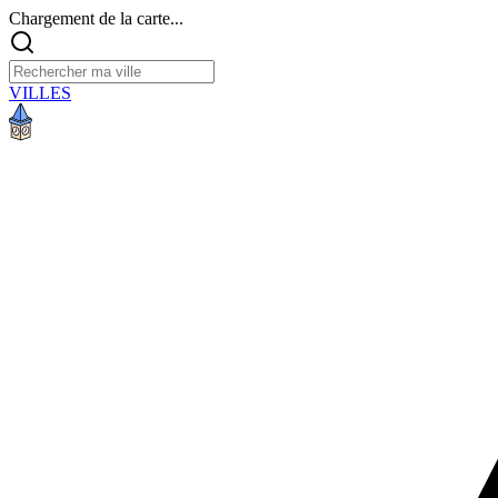
Chargement de la carte...
VILLES