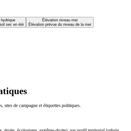
 hydrique
Élévation niveau mer
sol sec en été
Élévation prévue du niveau de la mer
atiques
 sites de campagne et étiquettes politiques.
oite, écologistes, extrême-droite), par profil territorial (urbain,