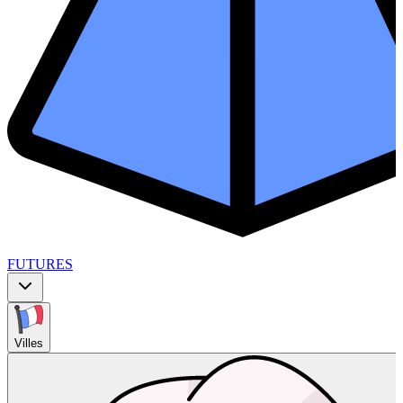
FUTURES
Villes