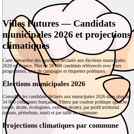
Villes Futures — Candidats
municipales 2026 et projections
climatiques
Carte interactive des candidats déclarés aux élections municipales
2026 en France. Plus de 50 000 candidats référencés avec leurs
programmes, sites de campagne et étiquettes politiques.
Élections municipales 2026
Consultez les candidats déclarés aux municipales 2026 dans plus de
34 000 communes françaises. Filtrez par couleur politique (gauche,
centre, droite, écologistes, extrême-droite), par profil territorial
(urbain, périurbain, rural) et par taille de commune.
Projections climatiques par commune