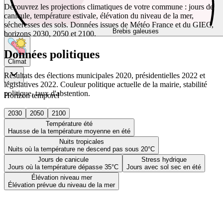
Découvrez les projections climatiques de votre commune : jours de
canicule, température estivale, élévation du niveau de la mer,
sécheresses des sols. Données issues de Météo France et du GIEC,
Brebis galeuses
horizons 2030, 2050 et 2100.
Données politiques
Climat
Résultats des élections municipales 2020, présidentielles 2022 et
législatives 2022. Couleur politique actuelle de la mairie, stabilité
politique, taux d'abstention.
Horizon temporel
2030
2050
2100
Température été
Hausse de la température moyenne en été
Nuits tropicales
Nuits où la température ne descend pas sous 20°C
Jours de canicule
Stress hydrique
Jours où la température dépasse 35°C
Jours avec sol sec en été
Élévation niveau mer
Élévation prévue du niveau de la mer