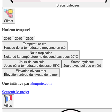
Brebis galeuses
Climat
Horizon temporel
2030
2050
2100
Température été
Hausse de la température moyenne en été
Nuits tropicales
Nuits où la température ne descend pas sous 20°C
Jours de canicule
Stress hydrique
Jours où la température dépasse 35°C
Jours avec sol sec en été
Élévation niveau mer
Élévation prévue du niveau de la mer
Une initiative par
Bonpote.com
Soutenir le projet
Villes