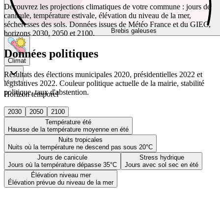
Découvrez les projections climatiques de votre commune : jours de
canicule, température estivale, élévation du niveau de la mer,
sécheresses des sols. Données issues de Météo France et du GIEC,
Brebis galeuses
horizons 2030, 2050 et 2100.
Données politiques
Climat
Résultats des élections municipales 2020, présidentielles 2022 et
législatives 2022. Couleur politique actuelle de la mairie, stabilité
politique, taux d'abstention.
Horizon temporel
2030
2050
2100
Température été
Hausse de la température moyenne en été
Nuits tropicales
Nuits où la température ne descend pas sous 20°C
Jours de canicule
Stress hydrique
Jours où la température dépasse 35°C
Jours avec sol sec en été
Élévation niveau mer
Élévation prévue du niveau de la mer