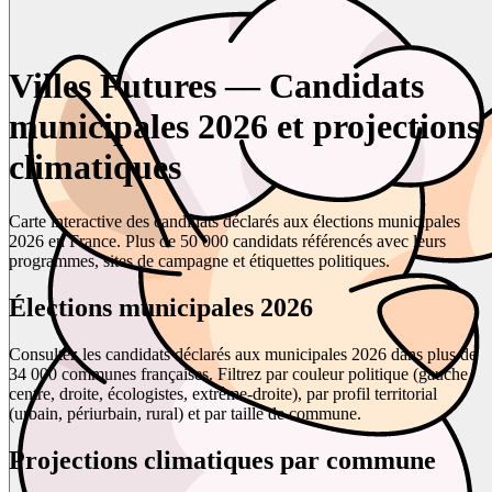
Villes Futures — Candidats
municipales 2026 et projections
climatiques
Carte interactive des candidats déclarés aux élections municipales
2026 en France. Plus de 50 000 candidats référencés avec leurs
programmes, sites de campagne et étiquettes politiques.
Élections municipales 2026
Consultez les candidats déclarés aux municipales 2026 dans plus de
34 000 communes françaises. Filtrez par couleur politique (gauche,
centre, droite, écologistes, extrême-droite), par profil territorial
(urbain, périurbain, rural) et par taille de commune.
Projections climatiques par commune