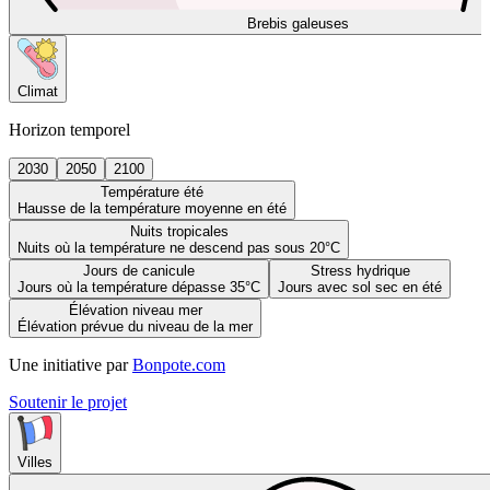
Brebis galeuses
Climat
Horizon temporel
2030
2050
2100
Température été
Hausse de la température moyenne en été
Nuits tropicales
Nuits où la température ne descend pas sous 20°C
Jours de canicule
Stress hydrique
Jours où la température dépasse 35°C
Jours avec sol sec en été
Élévation niveau mer
Élévation prévue du niveau de la mer
Une initiative par
Bonpote.com
Soutenir le projet
Villes