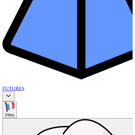
FUTURES
Villes