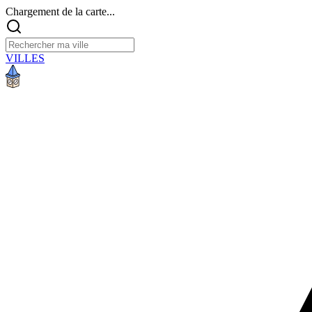
Chargement de la carte...
VILLES