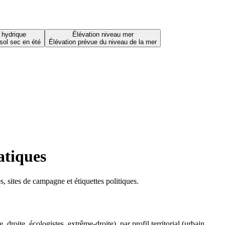
 hydrique
Élévation niveau mer
sol sec en été
Élévation prévue du niveau de la mer
atiques
 sites de campagne et étiquettes politiques.
oite, écologistes, extrême-droite), par profil territorial (urbain,