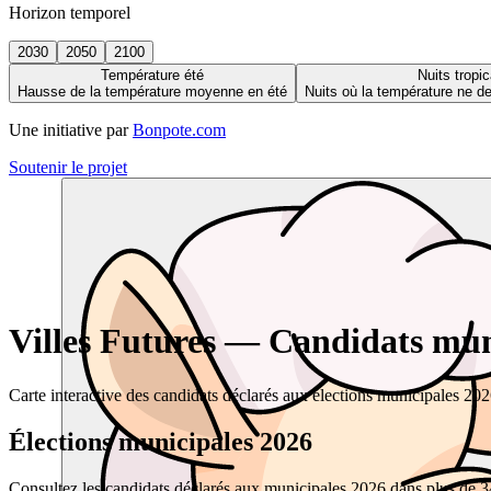
Horizon temporel
2030
2050
2100
Température été
Nuits tropic
Hausse de la température moyenne en été
Nuits où la température ne 
Une initiative par
Bonpote.com
Soutenir le projet
Villes Futures — Candidats muni
Carte interactive des candidats déclarés aux élections municipales 20
Élections municipales 2026
Consultez les candidats déclarés aux municipales 2026 dans plus de 34 0