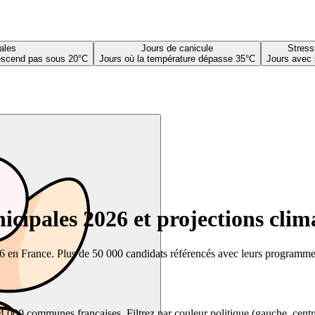
ales
Jours de canicule
Stress
descend pas sous 20°C
Jours où la température dépasse 35°C
Jours avec 
cipales 2026 et projections clim
26 en France. Plus de 50 000 candidats référencés avec leurs programmes,
00 communes françaises. Filtrez par couleur politique (gauche, centre, dr