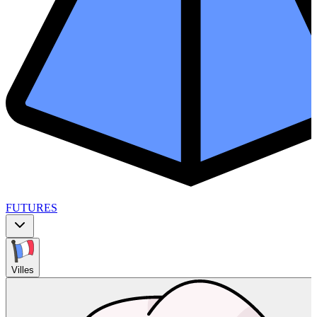
FUTURES
Villes