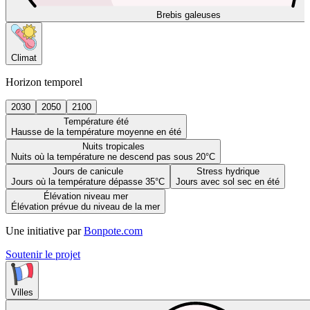
Brebis galeuses
Climat
Horizon temporel
2030
2050
2100
Température été
Hausse de la température moyenne en été
Nuits tropicales
Nuits où la température ne descend pas sous 20°C
Jours de canicule
Stress hydrique
Jours où la température dépasse 35°C
Jours avec sol sec en été
Élévation niveau mer
Élévation prévue du niveau de la mer
Une initiative par
Bonpote.com
Soutenir le projet
Villes