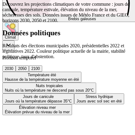
Découvrez les projections climatiques de votre commune : jours de
canicule, température estivale, élévation du niveau de la mer,
sécheresses des sols. Données issues de Météo France et du GIEC,
Brebis galeuses
horizons 2030, 2050 et 2100.
Données politiques
Climat
Résultats des élections municipales 2020, présidentielles 2022 et
législatives 2022. Couleur politique actuelle de la mairie, stabilité
politique, taux d'abstention.
Horizon temporel
2030
2050
2100
Température été
Hausse de la température moyenne en été
Nuits tropicales
Nuits où la température ne descend pas sous 20°C
Jours de canicule
Stress hydrique
Jours où la température dépasse 35°C
Jours avec sol sec en été
Élévation niveau mer
Élévation prévue du niveau de la mer