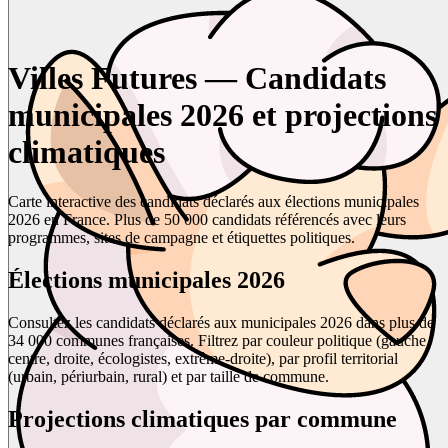
Villes Futures — Candidats
municipales 2026 et projections
climatiques
Carte interactive des candidats déclarés aux élections municipales
2026 en France. Plus de 50 000 candidats référencés avec leurs
programmes, sites de campagne et étiquettes politiques.
Élections municipales 2026
Consultez les candidats déclarés aux municipales 2026 dans plus de
34 000 communes françaises. Filtrez par couleur politique (gauche,
centre, droite, écologistes, extrême-droite), par profil territorial
(urbain, périurbain, rural) et par taille de commune.
Projections climatiques par commune