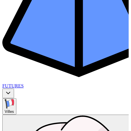
FUTURES
Villes