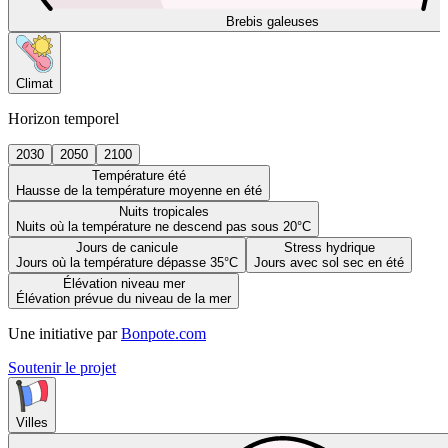
Brebis galeuses
Climat
Horizon temporel
2030
2050
2100
Température été
Hausse de la température moyenne en été
Nuits tropicales
Nuits où la température ne descend pas sous 20°C
Jours de canicule
Stress hydrique
Jours où la température dépasse 35°C
Jours avec sol sec en été
Élévation niveau mer
Élévation prévue du niveau de la mer
Une initiative par
Bonpote.com
Soutenir le projet
Villes