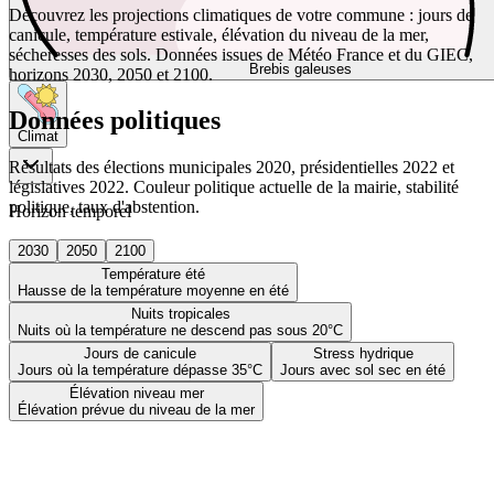
Découvrez les projections climatiques de votre commune : jours de
canicule, température estivale, élévation du niveau de la mer,
sécheresses des sols. Données issues de Météo France et du GIEC,
Brebis galeuses
horizons 2030, 2050 et 2100.
Données politiques
Climat
Résultats des élections municipales 2020, présidentielles 2022 et
législatives 2022. Couleur politique actuelle de la mairie, stabilité
politique, taux d'abstention.
Horizon temporel
2030
2050
2100
Température été
Hausse de la température moyenne en été
Nuits tropicales
Nuits où la température ne descend pas sous 20°C
Jours de canicule
Stress hydrique
Jours où la température dépasse 35°C
Jours avec sol sec en été
Élévation niveau mer
Élévation prévue du niveau de la mer