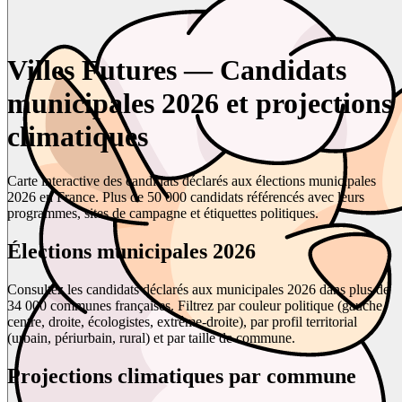
Villes Futures — Candidats
municipales 2026 et projections
climatiques
Carte interactive des candidats déclarés aux élections municipales
2026 en France. Plus de 50 000 candidats référencés avec leurs
programmes, sites de campagne et étiquettes politiques.
Élections municipales 2026
Consultez les candidats déclarés aux municipales 2026 dans plus de
34 000 communes françaises. Filtrez par couleur politique (gauche,
centre, droite, écologistes, extrême-droite), par profil territorial
(urbain, périurbain, rural) et par taille de commune.
Projections climatiques par commune