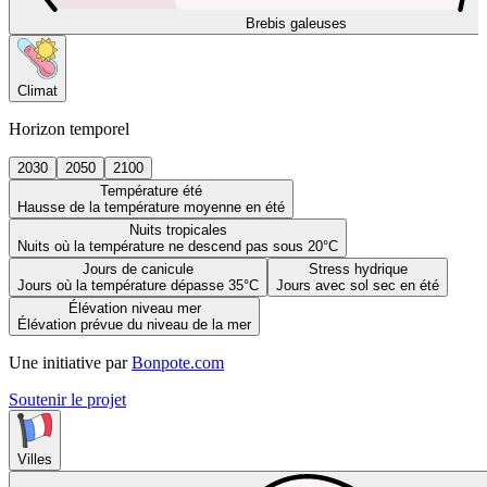
Brebis galeuses
Climat
Horizon temporel
2030
2050
2100
Température été
Hausse de la température moyenne en été
Nuits tropicales
Nuits où la température ne descend pas sous 20°C
Jours de canicule
Stress hydrique
Jours où la température dépasse 35°C
Jours avec sol sec en été
Élévation niveau mer
Élévation prévue du niveau de la mer
Une initiative par
Bonpote.com
Soutenir le projet
Villes