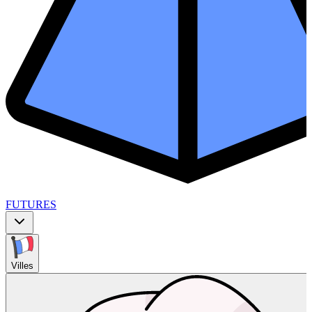
FUTURES
Villes