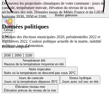
Découvrez les projections climatiques de votre commune : jours de
canicule, température estivale, élévation du niveau de la mer,
sécheresses des sols. Données issues de Météo France et du GIEC,
Brebis galeuses
horizons 2030, 2050 et 2100.
Données politiques
Climat
Résultats des élections municipales 2020, présidentielles 2022 et
législatives 2022. Couleur politique actuelle de la mairie, stabilité
politique, taux d'abstention.
Horizon temporel
2030
2050
2100
Température été
Hausse de la température moyenne en été
Nuits tropicales
Nuits où la température ne descend pas sous 20°C
Jours de canicule
Stress hydrique
Jours où la température dépasse 35°C
Jours avec sol sec en été
Élévation niveau mer
Élévation prévue du niveau de la mer