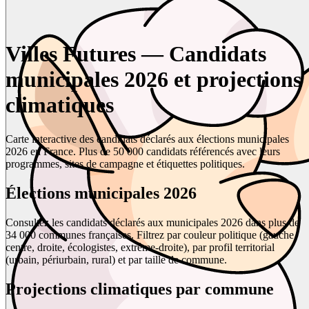
Villes Futures — Candidats
municipales 2026 et projections
climatiques
Carte interactive des candidats déclarés aux élections municipales
2026 en France. Plus de 50 000 candidats référencés avec leurs
programmes, sites de campagne et étiquettes politiques.
Élections municipales 2026
Consultez les candidats déclarés aux municipales 2026 dans plus de
34 000 communes françaises. Filtrez par couleur politique (gauche,
centre, droite, écologistes, extrême-droite), par profil territorial
(urbain, périurbain, rural) et par taille de commune.
Projections climatiques par commune