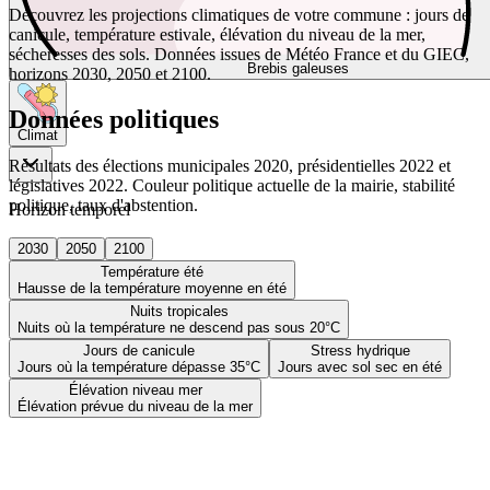
Découvrez les projections climatiques de votre commune : jours de
canicule, température estivale, élévation du niveau de la mer,
sécheresses des sols. Données issues de Météo France et du GIEC,
Brebis galeuses
horizons 2030, 2050 et 2100.
Données politiques
Climat
Résultats des élections municipales 2020, présidentielles 2022 et
législatives 2022. Couleur politique actuelle de la mairie, stabilité
politique, taux d'abstention.
Horizon temporel
2030
2050
2100
Température été
Hausse de la température moyenne en été
Nuits tropicales
Nuits où la température ne descend pas sous 20°C
Jours de canicule
Stress hydrique
Jours où la température dépasse 35°C
Jours avec sol sec en été
Élévation niveau mer
Élévation prévue du niveau de la mer