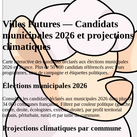
Villes Futures — Candidats
municipales 2026 et projections
climatiques
Carte interactive des candidats déclarés aux élections municipales
2026 en France. Plus de 50 000 candidats référencés avec leurs
programmes, sites de campagne et étiquettes politiques.
Élections municipales 2026
Consultez les candidats déclarés aux municipales 2026 dans plus de
34 000 communes françaises. Filtrez par couleur politique (gauche,
centre, droite, écologistes, extrême-droite), par profil territorial
(urbain, périurbain, rural) et par taille de commune.
Projections climatiques par commune