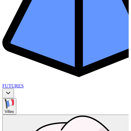
FUTURES
Villes