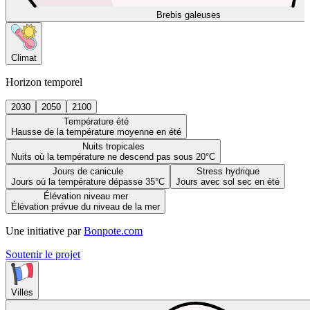
Brebis galeuses
Climat
Horizon temporel
2030
2050
2100
Température été
Hausse de la température moyenne en été
Nuits tropicales
Nuits où la température ne descend pas sous 20°C
Jours de canicule
Stress hydrique
Jours où la température dépasse 35°C
Jours avec sol sec en été
Élévation niveau mer
Élévation prévue du niveau de la mer
Une initiative par
Bonpote.com
Soutenir le projet
Villes