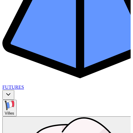
FUTURES
Villes