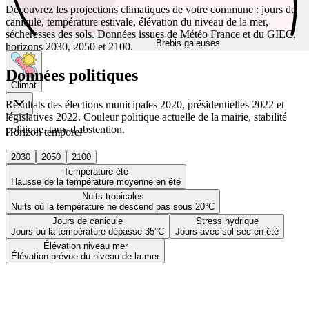
Découvrez les projections climatiques de votre commune : jours de
canicule, température estivale, élévation du niveau de la mer,
sécheresses des sols. Données issues de Météo France et du GIEC,
Brebis galeuses
horizons 2030, 2050 et 2100.
Données politiques
Climat
Résultats des élections municipales 2020, présidentielles 2022 et
législatives 2022. Couleur politique actuelle de la mairie, stabilité
politique, taux d'abstention.
Horizon temporel
2030
2050
2100
Température été
Hausse de la température moyenne en été
Nuits tropicales
Nuits où la température ne descend pas sous 20°C
Jours de canicule
Stress hydrique
Jours où la température dépasse 35°C
Jours avec sol sec en été
Élévation niveau mer
Élévation prévue du niveau de la mer