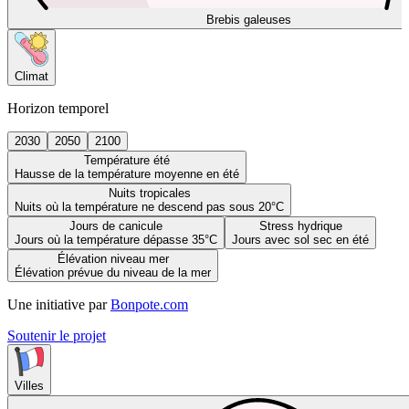
Brebis galeuses
Climat
Horizon temporel
2030
2050
2100
Température été
Hausse de la température moyenne en été
Nuits tropicales
Nuits où la température ne descend pas sous 20°C
Jours de canicule
Stress hydrique
Jours où la température dépasse 35°C
Jours avec sol sec en été
Élévation niveau mer
Élévation prévue du niveau de la mer
Une initiative par
Bonpote.com
Soutenir le projet
Villes