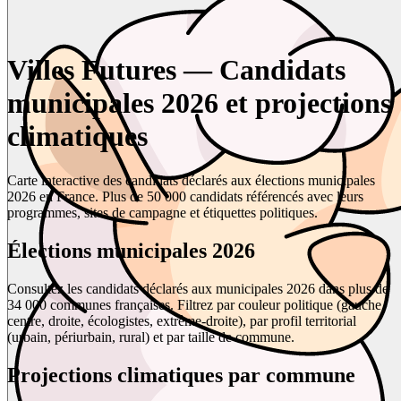
Villes Futures — Candidats
municipales 2026 et projections
climatiques
Carte interactive des candidats déclarés aux élections municipales
2026 en France. Plus de 50 000 candidats référencés avec leurs
programmes, sites de campagne et étiquettes politiques.
Élections municipales 2026
Consultez les candidats déclarés aux municipales 2026 dans plus de
34 000 communes françaises. Filtrez par couleur politique (gauche,
centre, droite, écologistes, extrême-droite), par profil territorial
(urbain, périurbain, rural) et par taille de commune.
Projections climatiques par commune