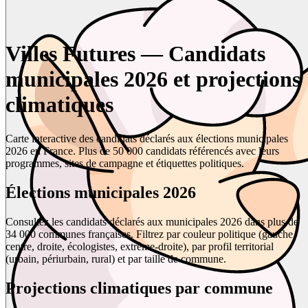
Villes Futures — Candidats
municipales 2026 et projections
climatiques
Carte interactive des candidats déclarés aux élections municipales
2026 en France. Plus de 50 000 candidats référencés avec leurs
programmes, sites de campagne et étiquettes politiques.
Élections municipales 2026
Consultez les candidats déclarés aux municipales 2026 dans plus de
34 000 communes françaises. Filtrez par couleur politique (gauche,
centre, droite, écologistes, extrême-droite), par profil territorial
(urbain, périurbain, rural) et par taille de commune.
Projections climatiques par commune