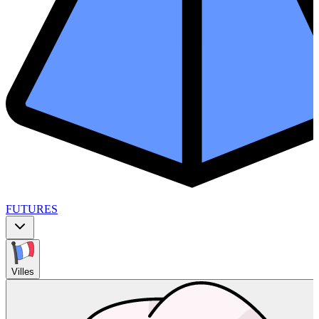
FUTURES
Villes