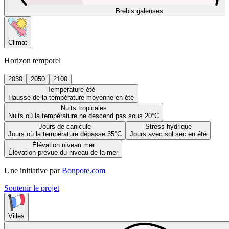
Brebis galeuses
Climat
Horizon temporel
2030
2050
2100
Température été
Hausse de la température moyenne en été
Nuits tropicales
Nuits où la température ne descend pas sous 20°C
Jours de canicule
Stress hydrique
Jours où la température dépasse 35°C
Jours avec sol sec en été
Élévation niveau mer
Élévation prévue du niveau de la mer
Une initiative par
Bonpote.com
Soutenir le projet
Villes