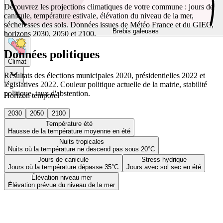
Découvrez les projections climatiques de votre commune : jours de
canicule, température estivale, élévation du niveau de la mer,
sécheresses des sols. Données issues de Météo France et du GIEC,
Brebis galeuses
horizons 2030, 2050 et 2100.
Données politiques
Climat
Résultats des élections municipales 2020, présidentielles 2022 et
législatives 2022. Couleur politique actuelle de la mairie, stabilité
politique, taux d'abstention.
Horizon temporel
2030
2050
2100
Température été
Hausse de la température moyenne en été
Nuits tropicales
Nuits où la température ne descend pas sous 20°C
Jours de canicule
Stress hydrique
Jours où la température dépasse 35°C
Jours avec sol sec en été
Élévation niveau mer
Élévation prévue du niveau de la mer