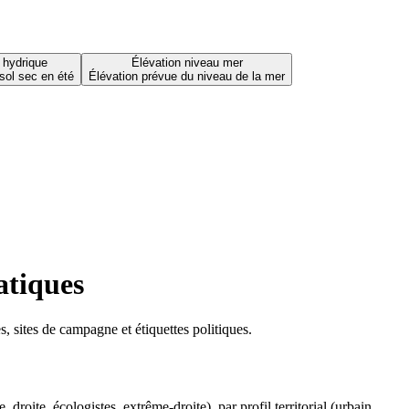
 hydrique
Élévation niveau mer
sol sec en été
Élévation prévue du niveau de la mer
atiques
 sites de campagne et étiquettes politiques.
oite, écologistes, extrême-droite), par profil territorial (urbain,