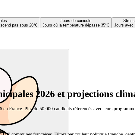
ales
Jours de canicule
Stress
descend pas sous 20°C
Jours où la température dépasse 35°C
Jours avec 
cipales 2026 et projections clim
26 en France. Plus de 50 000 candidats référencés avec leurs programmes,
00 communes françaises. Filtrez par couleur politique (gauche, centre, dr