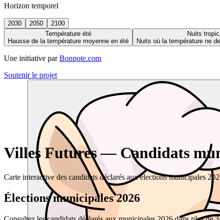
Horizon temporel
2030
2050
2100
Température été
Nuits tropic
Hausse de la température moyenne en été
Nuits où la température ne 
Une initiative par
Bonpote.com
Soutenir le projet
Villes Futures — Candidats muni
Carte interactive des candidats déclarés aux élections municipales 20
Élections municipales 2026
Consultez les candidats déclarés aux municipales 2026 dans plus de 34 0