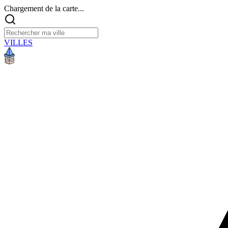
Chargement de la carte...
VILLES