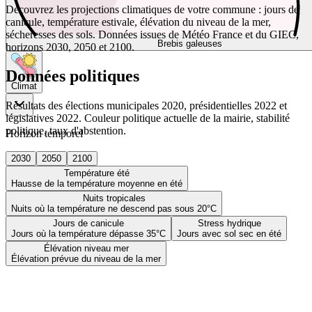
Découvrez les projections climatiques de votre commune : jours de
canicule, température estivale, élévation du niveau de la mer,
sécheresses des sols. Données issues de Météo France et du GIEC,
Brebis galeuses
horizons 2030, 2050 et 2100.
Données politiques
Climat
Résultats des élections municipales 2020, présidentielles 2022 et
législatives 2022. Couleur politique actuelle de la mairie, stabilité
politique, taux d'abstention.
Horizon temporel
2030
2050
2100
Température été
Hausse de la température moyenne en été
Nuits tropicales
Nuits où la température ne descend pas sous 20°C
Jours de canicule
Stress hydrique
Jours où la température dépasse 35°C
Jours avec sol sec en été
Élévation niveau mer
Élévation prévue du niveau de la mer