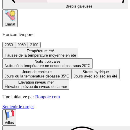
Brebis galeuses
Climat
Horizon temporel
2030
2050
2100
Température été
Hausse de la température moyenne en été
Nuits tropicales
Nuits où la température ne descend pas sous 20°C
Jours de canicule
Stress hydrique
Jours où la température dépasse 35°C
Jours avec sol sec en été
Élévation niveau mer
Élévation prévue du niveau de la mer
Une initiative par
Bonpote.com
Soutenir le projet
Villes