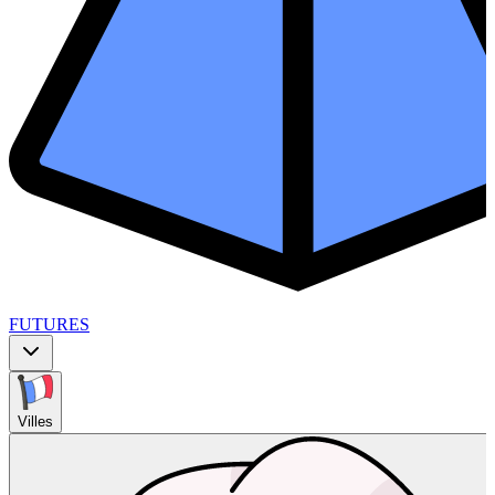
FUTURES
Villes