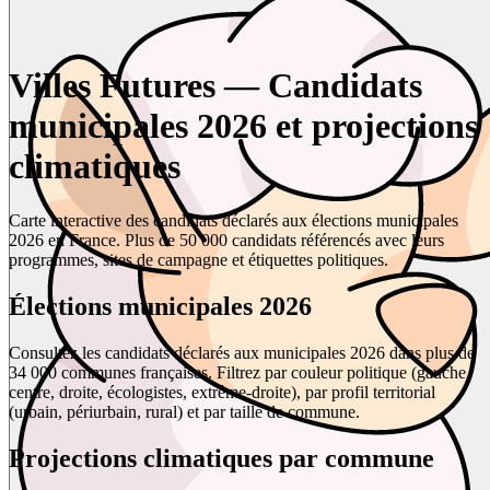
Villes Futures — Candidats
municipales 2026 et projections
climatiques
Carte interactive des candidats déclarés aux élections municipales
2026 en France. Plus de 50 000 candidats référencés avec leurs
programmes, sites de campagne et étiquettes politiques.
Élections municipales 2026
Consultez les candidats déclarés aux municipales 2026 dans plus de
34 000 communes françaises. Filtrez par couleur politique (gauche,
centre, droite, écologistes, extrême-droite), par profil territorial
(urbain, périurbain, rural) et par taille de commune.
Projections climatiques par commune