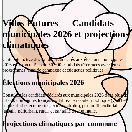
Villes Futures — Candidats
municipales 2026 et projections
climatiques
Carte interactive des candidats déclarés aux élections municipales
2026 en France. Plus de 50 000 candidats référencés avec leurs
programmes, sites de campagne et étiquettes politiques.
Élections municipales 2026
Consultez les candidats déclarés aux municipales 2026 dans plus de
34 000 communes françaises. Filtrez par couleur politique (gauche,
centre, droite, écologistes, extrême-droite), par profil territorial
(urbain, périurbain, rural) et par taille de commune.
Projections climatiques par commune