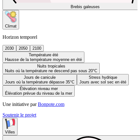
Brebis galeuses
Climat
Horizon temporel
2030
2050
2100
Température été
Hausse de la température moyenne en été
Nuits tropicales
Nuits où la température ne descend pas sous 20°C
Jours de canicule
Stress hydrique
Jours où la température dépasse 35°C
Jours avec sol sec en été
Élévation niveau mer
Élévation prévue du niveau de la mer
Une initiative par
Bonpote.com
Soutenir le projet
Villes