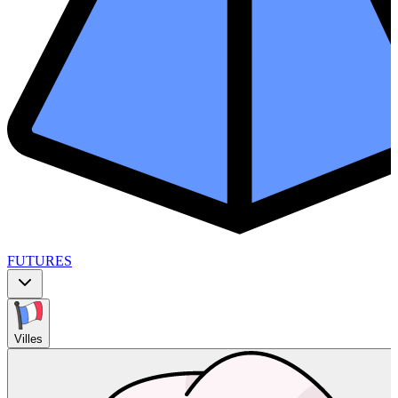
FUTURES
Villes