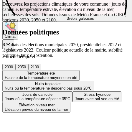
Découvrez les projections climatiques de votre commune : jours de
canicule, température estivale, élévation du niveau de la mer,
sécheresses des sols. Données issues de Météo France et du GIEC,
Brebis galeuses
horizons 2030, 2050 et 2100.
Données politiques
Climat
Résultats des élections municipales 2020, présidentielles 2022 et
législatives 2022. Couleur politique actuelle de la mairie, stabilité
politique, taux d'abstention.
Horizon temporel
2030
2050
2100
Température été
Hausse de la température moyenne en été
Nuits tropicales
Nuits où la température ne descend pas sous 20°C
Jours de canicule
Stress hydrique
Jours où la température dépasse 35°C
Jours avec sol sec en été
Élévation niveau mer
Élévation prévue du niveau de la mer