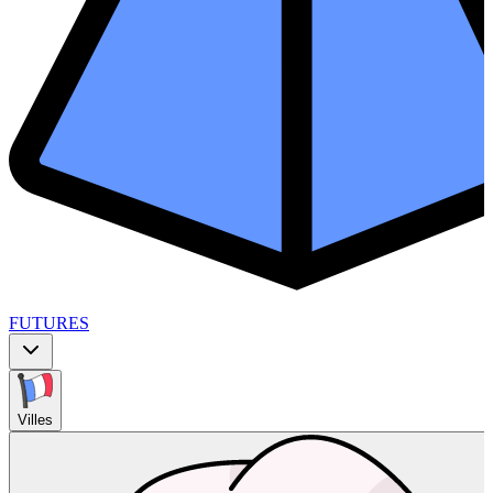
FUTURES
Villes