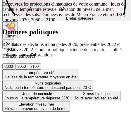
Découvrez les projections climatiques de votre commune : jours de
canicule, température estivale, élévation du niveau de la mer,
sécheresses des sols. Données issues de Météo France et du GIEC,
Brebis galeuses
horizons 2030, 2050 et 2100.
Données politiques
Climat
Résultats des élections municipales 2020, présidentielles 2022 et
législatives 2022. Couleur politique actuelle de la mairie, stabilité
politique, taux d'abstention.
Horizon temporel
2030
2050
2100
Température été
Hausse de la température moyenne en été
Nuits tropicales
Nuits où la température ne descend pas sous 20°C
Jours de canicule
Stress hydrique
Jours où la température dépasse 35°C
Jours avec sol sec en été
Élévation niveau mer
Élévation prévue du niveau de la mer