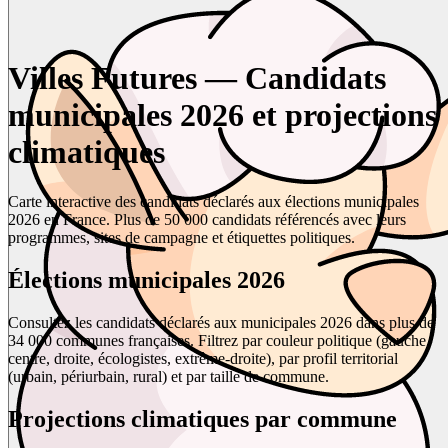
Villes Futures — Candidats
municipales 2026 et projections
climatiques
Carte interactive des candidats déclarés aux élections municipales
2026 en France. Plus de 50 000 candidats référencés avec leurs
programmes, sites de campagne et étiquettes politiques.
Élections municipales 2026
Consultez les candidats déclarés aux municipales 2026 dans plus de
34 000 communes françaises. Filtrez par couleur politique (gauche,
centre, droite, écologistes, extrême-droite), par profil territorial
(urbain, périurbain, rural) et par taille de commune.
Projections climatiques par commune