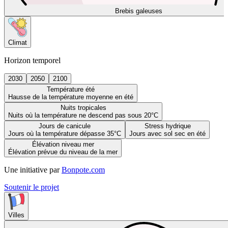
Brebis galeuses
Climat
Horizon temporel
2030
2050
2100
Température été
Hausse de la température moyenne en été
Nuits tropicales
Nuits où la température ne descend pas sous 20°C
Jours de canicule
Stress hydrique
Jours où la température dépasse 35°C
Jours avec sol sec en été
Élévation niveau mer
Élévation prévue du niveau de la mer
Une initiative par
Bonpote.com
Soutenir le projet
Villes