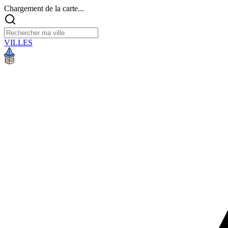
Chargement de la carte...
VILLES