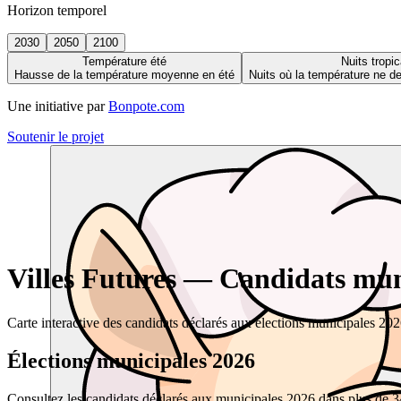
Horizon temporel
2030
2050
2100
Température été
Nuits tropic
Hausse de la température moyenne en été
Nuits où la température ne 
Une initiative par
Bonpote.com
Soutenir le projet
Villes Futures — Candidats muni
Carte interactive des candidats déclarés aux élections municipales 20
Élections municipales 2026
Consultez les candidats déclarés aux municipales 2026 dans plus de 34 0