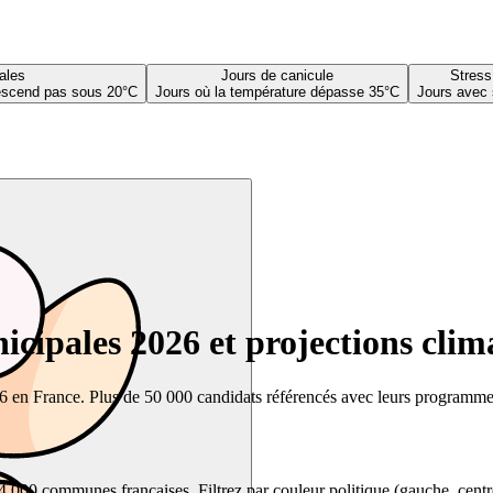
ales
Jours de canicule
Stress
descend pas sous 20°C
Jours où la température dépasse 35°C
Jours avec 
cipales 2026 et projections clim
26 en France. Plus de 50 000 candidats référencés avec leurs programmes,
00 communes françaises. Filtrez par couleur politique (gauche, centre, dr