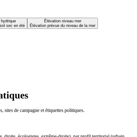
 hydrique
Élévation niveau mer
sol sec en été
Élévation prévue du niveau de la mer
atiques
 sites de campagne et étiquettes politiques.
oite, écologistes, extrême-droite), par profil territorial (urbain,