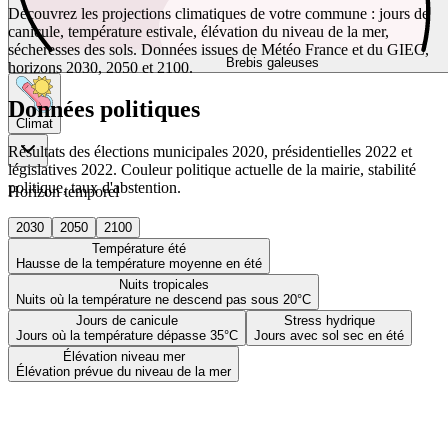
Découvrez les projections climatiques de votre commune : jours de
canicule, température estivale, élévation du niveau de la mer,
sécheresses des sols. Données issues de Météo France et du GIEC,
Brebis galeuses
horizons 2030, 2050 et 2100.
Données politiques
Climat
Résultats des élections municipales 2020, présidentielles 2022 et
législatives 2022. Couleur politique actuelle de la mairie, stabilité
politique, taux d'abstention.
Horizon temporel
2030
2050
2100
Température été
Hausse de la température moyenne en été
Nuits tropicales
Nuits où la température ne descend pas sous 20°C
Jours de canicule
Stress hydrique
Jours où la température dépasse 35°C
Jours avec sol sec en été
Élévation niveau mer
Élévation prévue du niveau de la mer