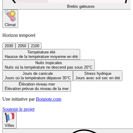
Brebis galeuses
Climat
Horizon temporel
2030
2050
2100
Température été
Hausse de la température moyenne en été
Nuits tropicales
Nuits où la température ne descend pas sous 20°C
Jours de canicule
Stress hydrique
Jours où la température dépasse 35°C
Jours avec sol sec en été
Élévation niveau mer
Élévation prévue du niveau de la mer
Une initiative par
Bonpote.com
Soutenir le projet
Villes