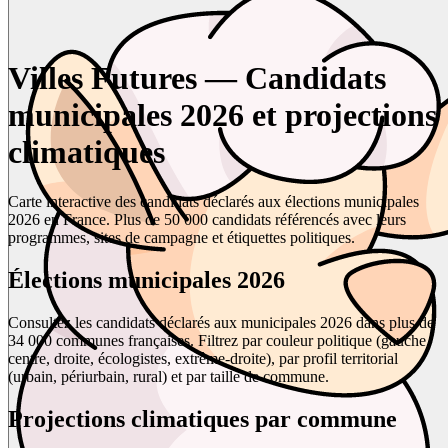
Villes Futures — Candidats
municipales 2026 et projections
climatiques
Carte interactive des candidats déclarés aux élections municipales
2026 en France. Plus de 50 000 candidats référencés avec leurs
programmes, sites de campagne et étiquettes politiques.
Élections municipales 2026
Consultez les candidats déclarés aux municipales 2026 dans plus de
34 000 communes françaises. Filtrez par couleur politique (gauche,
centre, droite, écologistes, extrême-droite), par profil territorial
(urbain, périurbain, rural) et par taille de commune.
Projections climatiques par commune