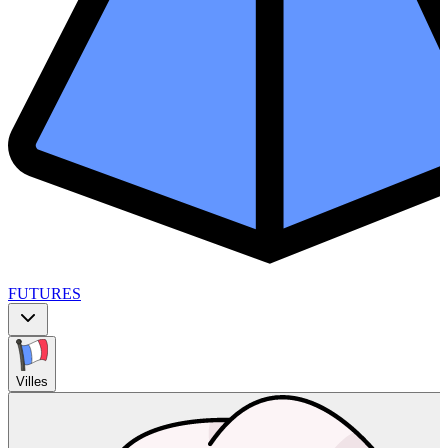
FUTURES
Villes