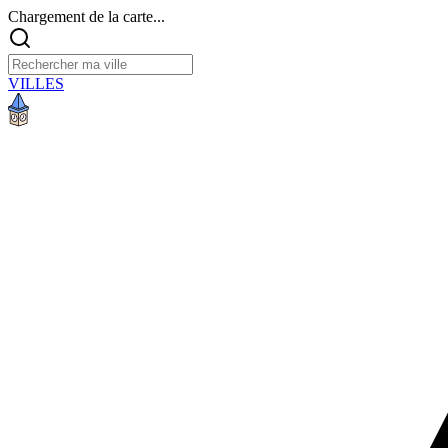
Chargement de la carte...
VILLES