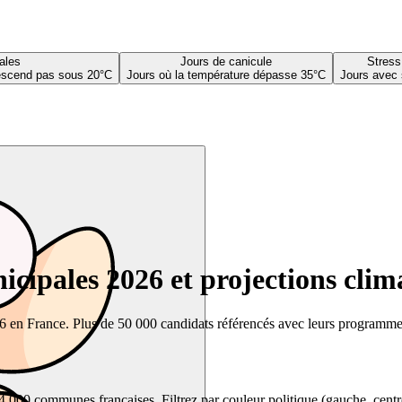
ales
Jours de canicule
Stress
descend pas sous 20°C
Jours où la température dépasse 35°C
Jours avec 
cipales 2026 et projections clim
26 en France. Plus de 50 000 candidats référencés avec leurs programmes,
00 communes françaises. Filtrez par couleur politique (gauche, centre, dr