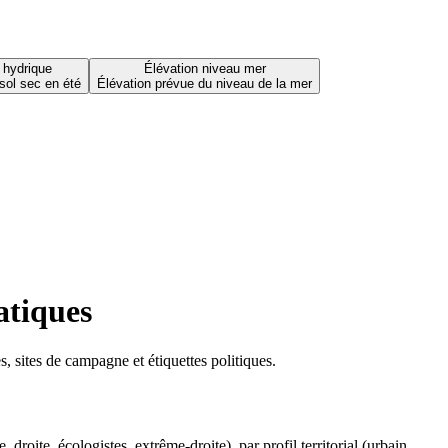
 hydrique
Élévation niveau mer
sol sec en été
Élévation prévue du niveau de la mer
atiques
 sites de campagne et étiquettes politiques.
oite, écologistes, extrême-droite), par profil territorial (urbain,