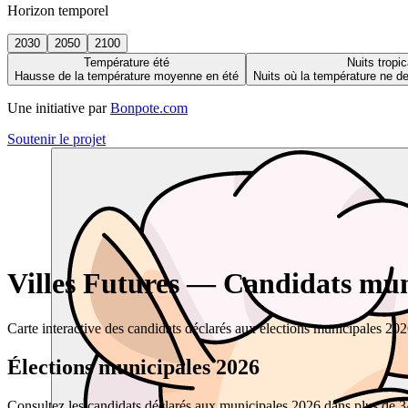
Horizon temporel
2030
2050
2100
Température été
Nuits tropic
Hausse de la température moyenne en été
Nuits où la température ne 
Une initiative par
Bonpote.com
Soutenir le projet
Villes Futures — Candidats muni
Carte interactive des candidats déclarés aux élections municipales 20
Élections municipales 2026
Consultez les candidats déclarés aux municipales 2026 dans plus de 34 0