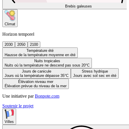
Brebis galeuses
Climat
Horizon temporel
2030
2050
2100
Température été
Hausse de la température moyenne en été
Nuits tropicales
Nuits où la température ne descend pas sous 20°C
Jours de canicule
Stress hydrique
Jours où la température dépasse 35°C
Jours avec sol sec en été
Élévation niveau mer
Élévation prévue du niveau de la mer
Une initiative par
Bonpote.com
Soutenir le projet
Villes