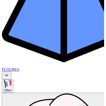
FUTURES
Villes