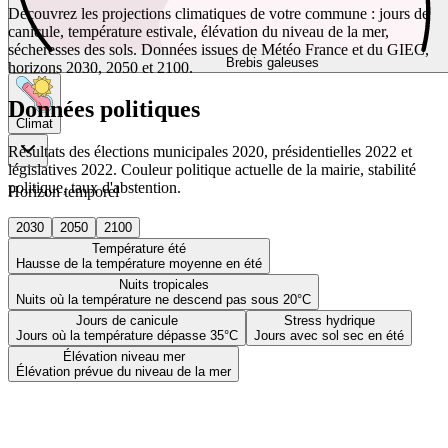
Découvrez les projections climatiques de votre commune : jours de
canicule, température estivale, élévation du niveau de la mer,
sécheresses des sols. Données issues de Météo France et du GIEC,
Brebis galeuses
horizons 2030, 2050 et 2100.
Données politiques
Climat
Résultats des élections municipales 2020, présidentielles 2022 et
législatives 2022. Couleur politique actuelle de la mairie, stabilité
politique, taux d'abstention.
Horizon temporel
2030
2050
2100
Température été
Hausse de la température moyenne en été
Nuits tropicales
Nuits où la température ne descend pas sous 20°C
Jours de canicule
Stress hydrique
Jours où la température dépasse 35°C
Jours avec sol sec en été
Élévation niveau mer
Élévation prévue du niveau de la mer