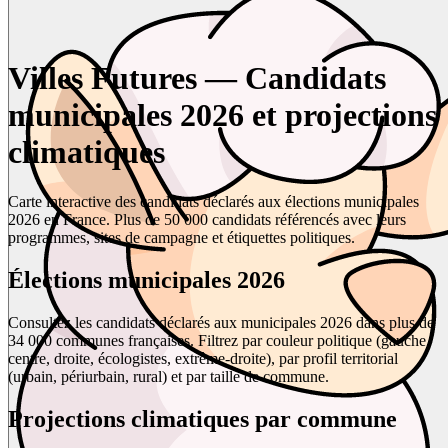
Villes Futures — Candidats
municipales 2026 et projections
climatiques
Carte interactive des candidats déclarés aux élections municipales
2026 en France. Plus de 50 000 candidats référencés avec leurs
programmes, sites de campagne et étiquettes politiques.
Élections municipales 2026
Consultez les candidats déclarés aux municipales 2026 dans plus de
34 000 communes françaises. Filtrez par couleur politique (gauche,
centre, droite, écologistes, extrême-droite), par profil territorial
(urbain, périurbain, rural) et par taille de commune.
Projections climatiques par commune