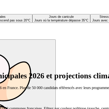
ales
Jours de canicule
Stress
descend pas sous 20°C
Jours où la température dépasse 35°C
Jours avec 
cipales 2026 et projections clim
26 en France. Plus de 50 000 candidats référencés avec leurs programmes,
00 communes françaises. Filtrez par couleur politique (gauche, centre, dr