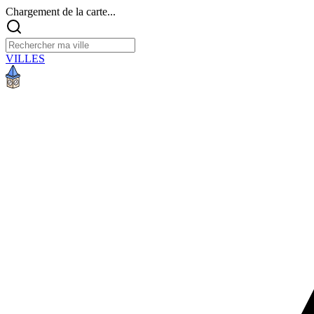
Chargement de la carte...
VILLES