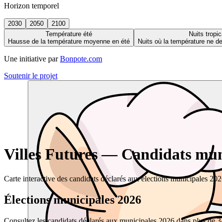
Horizon temporel
2030
2050
2100
Température été
Nuits tropic
Hausse de la température moyenne en été
Nuits où la température ne 
Une initiative par
Bonpote.com
Soutenir le projet
Villes Futures — Candidats muni
Carte interactive des candidats déclarés aux élections municipales 20
Élections municipales 2026
Consultez les candidats déclarés aux municipales 2026 dans plus de 34 0