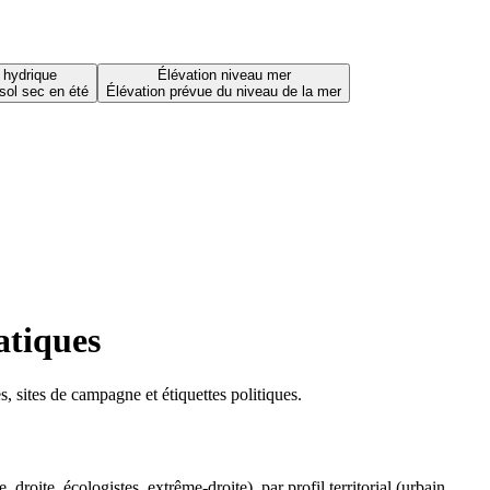
 hydrique
Élévation niveau mer
sol sec en été
Élévation prévue du niveau de la mer
atiques
 sites de campagne et étiquettes politiques.
oite, écologistes, extrême-droite), par profil territorial (urbain,