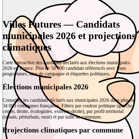
Villes Futures — Candidats
municipales 2026 et projections
climatiques
Carte interactive des candidats déclarés aux élections municipales
2026 en France. Plus de 50 000 candidats référencés avec leurs
programmes, sites de campagne et étiquettes politiques.
Élections municipales 2026
Consultez les candidats déclarés aux municipales 2026 dans plus de
34 000 communes françaises. Filtrez par couleur politique (gauche,
centre, droite, écologistes, extrême-droite), par profil territorial
(urbain, périurbain, rural) et par taille de commune.
Projections climatiques par commune