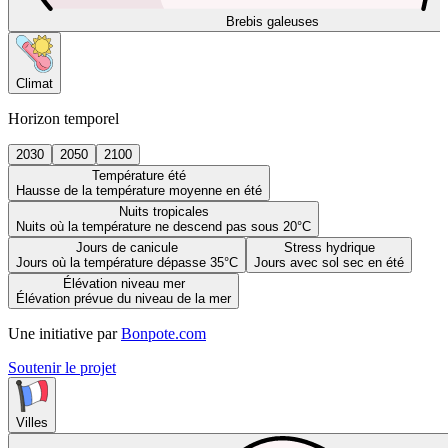
Brebis galeuses
Climat
Horizon temporel
2030
2050
2100
Température été
Hausse de la température moyenne en été
Nuits tropicales
Nuits où la température ne descend pas sous 20°C
Jours de canicule
Stress hydrique
Jours où la température dépasse 35°C
Jours avec sol sec en été
Élévation niveau mer
Élévation prévue du niveau de la mer
Une initiative par
Bonpote.com
Soutenir le projet
Villes