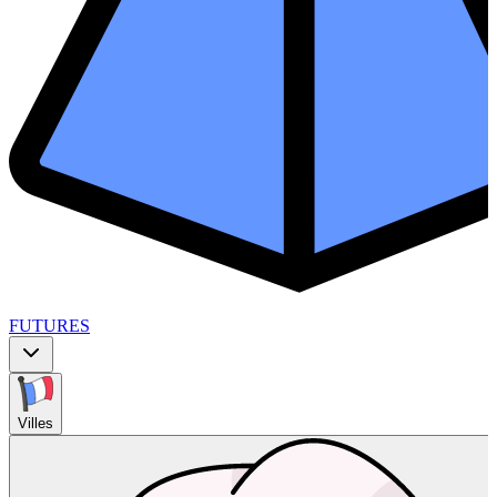
FUTURES
Villes