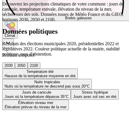
Découvrez les projections climatiques de votre commune : jours de
canicule, température estivale, élévation du niveau de la mer,
sécheresses des sols. Données issues de Météo France et du GIEC,
Brebis galeuses
horizons 2030, 2050 et 2100.
Données politiques
Climat
Résultats des élections municipales 2020, présidentielles 2022 et
législatives 2022. Couleur politique actuelle de la mairie, stabilité
politique, taux d'abstention.
Horizon temporel
2030
2050
2100
Température été
Hausse de la température moyenne en été
Nuits tropicales
Nuits où la température ne descend pas sous 20°C
Jours de canicule
Stress hydrique
Jours où la température dépasse 35°C
Jours avec sol sec en été
Élévation niveau mer
Élévation prévue du niveau de la mer