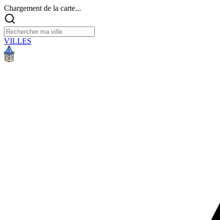
Chargement de la carte...
VILLES