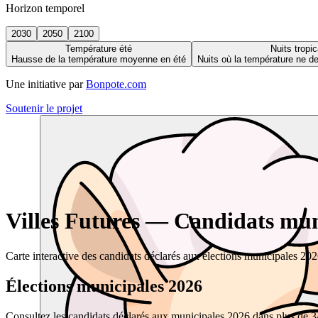
Horizon temporel
2030
2050
2100
Température été
Nuits tropic
Hausse de la température moyenne en été
Nuits où la température ne 
Une initiative par
Bonpote.com
Soutenir le projet
Villes Futures — Candidats muni
Carte interactive des candidats déclarés aux élections municipales 20
Élections municipales 2026
Consultez les candidats déclarés aux municipales 2026 dans plus de 34 0