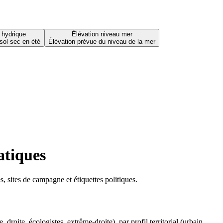
 hydrique
Élévation niveau mer
sol sec en été
Élévation prévue du niveau de la mer
atiques
 sites de campagne et étiquettes politiques.
oite, écologistes, extrême-droite), par profil territorial (urbain,