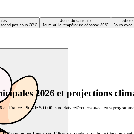
ales
Jours de canicule
Stress
descend pas sous 20°C
Jours où la température dépasse 35°C
Jours avec 
cipales 2026 et projections clim
26 en France. Plus de 50 000 candidats référencés avec leurs programmes,
00 communes françaises. Filtrez par couleur politique (gauche, centre, dr