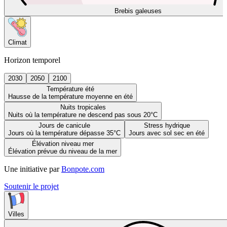
Brebis galeuses
Climat
Horizon temporel
2030
2050
2100
Température été
Hausse de la température moyenne en été
Nuits tropicales
Nuits où la température ne descend pas sous 20°C
Jours de canicule
Stress hydrique
Jours où la température dépasse 35°C
Jours avec sol sec en été
Élévation niveau mer
Élévation prévue du niveau de la mer
Une initiative par
Bonpote.com
Soutenir le projet
Villes