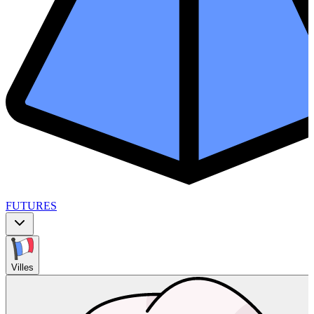
FUTURES
Villes