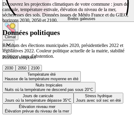
Découvrez les projections climatiques de votre commune : jours de
canicule, température estivale, élévation du niveau de la mer,
sécheresses des sols. Données issues de Météo France et du GIEC,
Brebis galeuses
horizons 2030, 2050 et 2100.
Données politiques
Climat
Résultats des élections municipales 2020, présidentielles 2022 et
législatives 2022. Couleur politique actuelle de la mairie, stabilité
politique, taux d'abstention.
Horizon temporel
2030
2050
2100
Température été
Hausse de la température moyenne en été
Nuits tropicales
Nuits où la température ne descend pas sous 20°C
Jours de canicule
Stress hydrique
Jours où la température dépasse 35°C
Jours avec sol sec en été
Élévation niveau mer
Élévation prévue du niveau de la mer