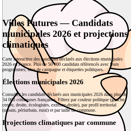
Villes Futures — Candidats
municipales 2026 et projections
climatiques
Carte interactive des candidats déclarés aux élections municipales
2026 en France. Plus de 50 000 candidats référencés avec leurs
programmes, sites de campagne et étiquettes politiques.
Élections municipales 2026
Consultez les candidats déclarés aux municipales 2026 dans plus de
34 000 communes françaises. Filtrez par couleur politique (gauche,
centre, droite, écologistes, extrême-droite), par profil territorial
(urbain, périurbain, rural) et par taille de commune.
Projections climatiques par commune