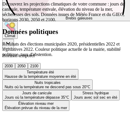
Découvrez les projections climatiques de votre commune : jours de
canicule, température estivale, élévation du niveau de la mer,
sécheresses des sols. Données issues de Météo France et du GIEC,
Brebis galeuses
horizons 2030, 2050 et 2100.
Données politiques
Climat
Résultats des élections municipales 2020, présidentielles 2022 et
législatives 2022. Couleur politique actuelle de la mairie, stabilité
politique, taux d'abstention.
Horizon temporel
2030
2050
2100
Température été
Hausse de la température moyenne en été
Nuits tropicales
Nuits où la température ne descend pas sous 20°C
Jours de canicule
Stress hydrique
Jours où la température dépasse 35°C
Jours avec sol sec en été
Élévation niveau mer
Élévation prévue du niveau de la mer