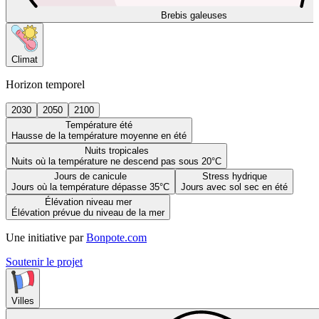
Brebis galeuses
Climat
Horizon temporel
2030
2050
2100
Température été
Hausse de la température moyenne en été
Nuits tropicales
Nuits où la température ne descend pas sous 20°C
Jours de canicule
Stress hydrique
Jours où la température dépasse 35°C
Jours avec sol sec en été
Élévation niveau mer
Élévation prévue du niveau de la mer
Une initiative par
Bonpote.com
Soutenir le projet
Villes