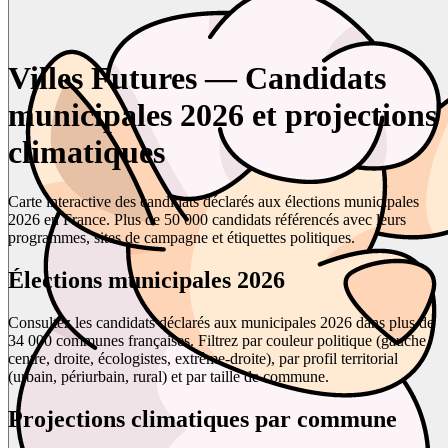
Villes Futures — Candidats
municipales 2026 et projections
climatiques
Carte interactive des candidats déclarés aux élections municipales
2026 en France. Plus de 50 000 candidats référencés avec leurs
programmes, sites de campagne et étiquettes politiques.
Élections municipales 2026
Consultez les candidats déclarés aux municipales 2026 dans plus de
34 000 communes françaises. Filtrez par couleur politique (gauche,
centre, droite, écologistes, extrême-droite), par profil territorial
(urbain, périurbain, rural) et par taille de commune.
Projections climatiques par commune