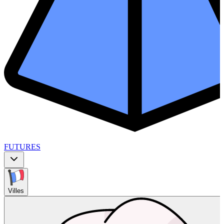
FUTURES
Villes