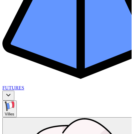
FUTURES
Villes