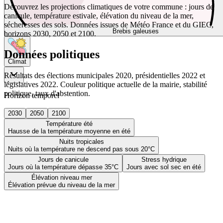
Découvrez les projections climatiques de votre commune : jours de
canicule, température estivale, élévation du niveau de la mer,
sécheresses des sols. Données issues de Météo France et du GIEC,
Brebis galeuses
horizons 2030, 2050 et 2100.
Données politiques
Climat
Résultats des élections municipales 2020, présidentielles 2022 et
législatives 2022. Couleur politique actuelle de la mairie, stabilité
politique, taux d'abstention.
Horizon temporel
2030
2050
2100
Température été
Hausse de la température moyenne en été
Nuits tropicales
Nuits où la température ne descend pas sous 20°C
Jours de canicule
Stress hydrique
Jours où la température dépasse 35°C
Jours avec sol sec en été
Élévation niveau mer
Élévation prévue du niveau de la mer