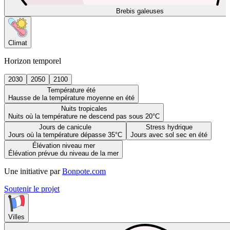
Brebis galeuses
Climat
Horizon temporel
2030
2050
2100
Température été
Hausse de la température moyenne en été
Nuits tropicales
Nuits où la température ne descend pas sous 20°C
Jours de canicule
Stress hydrique
Jours où la température dépasse 35°C
Jours avec sol sec en été
Élévation niveau mer
Élévation prévue du niveau de la mer
Une initiative par
Bonpote.com
Soutenir le projet
Villes