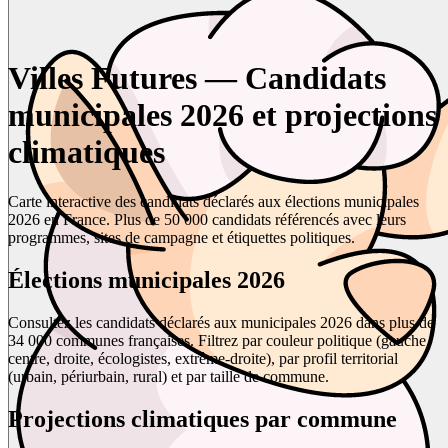
Villes Futures — Candidats
municipales 2026 et projections
climatiques
Carte interactive des candidats déclarés aux élections municipales
2026 en France. Plus de 50 000 candidats référencés avec leurs
programmes, sites de campagne et étiquettes politiques.
Élections municipales 2026
Consultez les candidats déclarés aux municipales 2026 dans plus de
34 000 communes françaises. Filtrez par couleur politique (gauche,
centre, droite, écologistes, extrême-droite), par profil territorial
(urbain, périurbain, rural) et par taille de commune.
Projections climatiques par commune