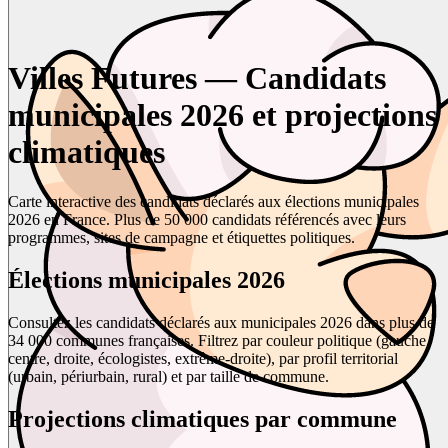
Villes Futures — Candidats
municipales 2026 et projections
climatiques
Carte interactive des candidats déclarés aux élections municipales
2026 en France. Plus de 50 000 candidats référencés avec leurs
programmes, sites de campagne et étiquettes politiques.
Élections municipales 2026
Consultez les candidats déclarés aux municipales 2026 dans plus de
34 000 communes françaises. Filtrez par couleur politique (gauche,
centre, droite, écologistes, extrême-droite), par profil territorial
(urbain, périurbain, rural) et par taille de commune.
Projections climatiques par commune