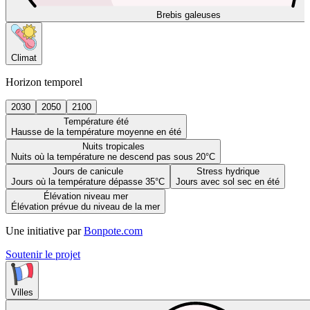
Brebis galeuses
Climat
Horizon temporel
2030
2050
2100
Température été
Hausse de la température moyenne en été
Nuits tropicales
Nuits où la température ne descend pas sous 20°C
Jours de canicule
Stress hydrique
Jours où la température dépasse 35°C
Jours avec sol sec en été
Élévation niveau mer
Élévation prévue du niveau de la mer
Une initiative par
Bonpote.com
Soutenir le projet
Villes