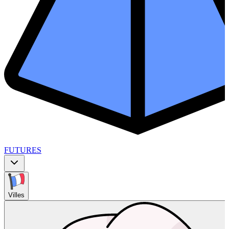
FUTURES
Villes