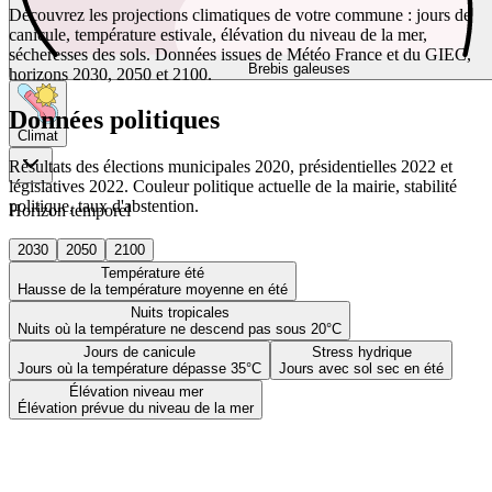
Découvrez les projections climatiques de votre commune : jours de
canicule, température estivale, élévation du niveau de la mer,
sécheresses des sols. Données issues de Météo France et du GIEC,
Brebis galeuses
horizons 2030, 2050 et 2100.
Données politiques
Climat
Résultats des élections municipales 2020, présidentielles 2022 et
législatives 2022. Couleur politique actuelle de la mairie, stabilité
politique, taux d'abstention.
Horizon temporel
2030
2050
2100
Température été
Hausse de la température moyenne en été
Nuits tropicales
Nuits où la température ne descend pas sous 20°C
Jours de canicule
Stress hydrique
Jours où la température dépasse 35°C
Jours avec sol sec en été
Élévation niveau mer
Élévation prévue du niveau de la mer