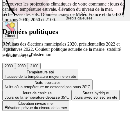
Découvrez les projections climatiques de votre commune : jours de
canicule, température estivale, élévation du niveau de la mer,
sécheresses des sols. Données issues de Météo France et du GIEC,
Brebis galeuses
horizons 2030, 2050 et 2100.
Données politiques
Climat
Résultats des élections municipales 2020, présidentielles 2022 et
législatives 2022. Couleur politique actuelle de la mairie, stabilité
politique, taux d'abstention.
Horizon temporel
2030
2050
2100
Température été
Hausse de la température moyenne en été
Nuits tropicales
Nuits où la température ne descend pas sous 20°C
Jours de canicule
Stress hydrique
Jours où la température dépasse 35°C
Jours avec sol sec en été
Élévation niveau mer
Élévation prévue du niveau de la mer