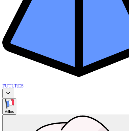
FUTURES
Villes