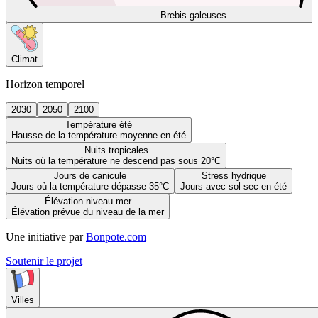
Brebis galeuses
Climat
Horizon temporel
2030
2050
2100
Température été
Hausse de la température moyenne en été
Nuits tropicales
Nuits où la température ne descend pas sous 20°C
Jours de canicule
Stress hydrique
Jours où la température dépasse 35°C
Jours avec sol sec en été
Élévation niveau mer
Élévation prévue du niveau de la mer
Une initiative par
Bonpote.com
Soutenir le projet
Villes