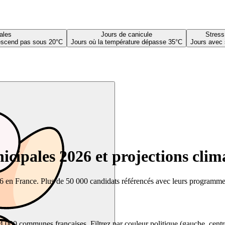
ales
Jours de canicule
Stress
descend pas sous 20°C
Jours où la température dépasse 35°C
Jours avec 
cipales 2026 et projections clim
26 en France. Plus de 50 000 candidats référencés avec leurs programmes,
00 communes françaises. Filtrez par couleur politique (gauche, centre, dr