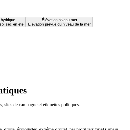
 hydrique
Élévation niveau mer
sol sec en été
Élévation prévue du niveau de la mer
atiques
 sites de campagne et étiquettes politiques.
oite, écologistes, extrême-droite), par profil territorial (urbain,