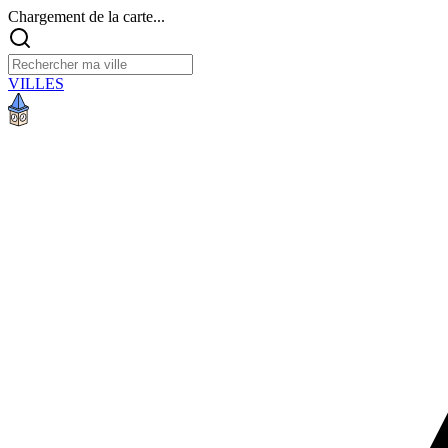
Chargement de la carte...
VILLES