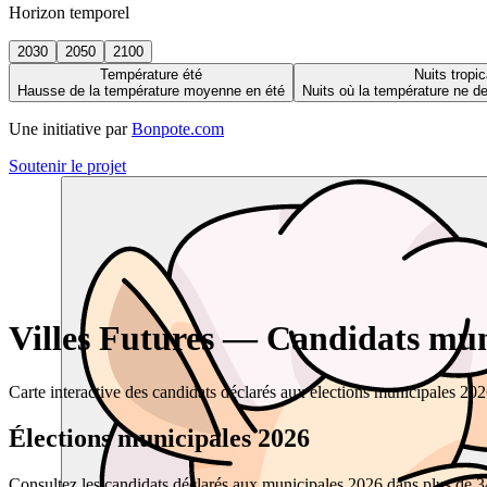
Horizon temporel
2030
2050
2100
Température été
Nuits tropic
Hausse de la température moyenne en été
Nuits où la température ne 
Une initiative par
Bonpote.com
Soutenir le projet
Villes Futures — Candidats muni
Carte interactive des candidats déclarés aux élections municipales 20
Élections municipales 2026
Consultez les candidats déclarés aux municipales 2026 dans plus de 34 0