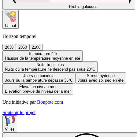
Brebis galeuses
Climat
Horizon temporel
2030
2050
2100
Température été
Hausse de la température moyenne en été
Nuits tropicales
Nuits où la température ne descend pas sous 20°C
Jours de canicule
Stress hydrique
Jours où la température dépasse 35°C
Jours avec sol sec en été
Élévation niveau mer
Élévation prévue du niveau de la mer
Une initiative par
Bonpote.com
Soutenir le projet
Villes