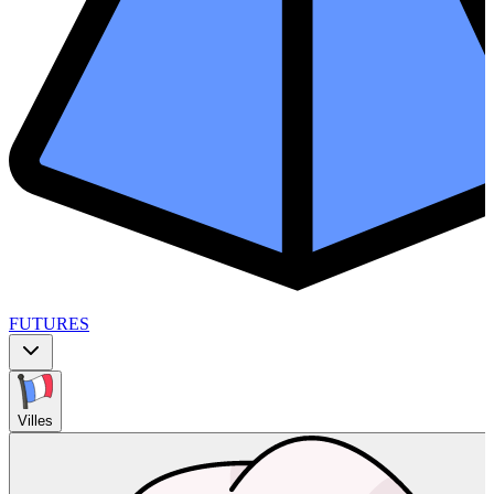
FUTURES
Villes