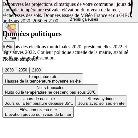
Découvrez les projections climatiques de votre commune : jours de
canicule, température estivale, élévation du niveau de la mer,
sécheresses des sols. Données issues de Météo France et du GIEC,
Brebis galeuses
horizons 2030, 2050 et 2100.
Données politiques
Climat
Résultats des élections municipales 2020, présidentielles 2022 et
législatives 2022. Couleur politique actuelle de la mairie, stabilité
politique, taux d'abstention.
Horizon temporel
2030
2050
2100
Température été
Hausse de la température moyenne en été
Nuits tropicales
Nuits où la température ne descend pas sous 20°C
Jours de canicule
Stress hydrique
Jours où la température dépasse 35°C
Jours avec sol sec en été
Élévation niveau mer
Élévation prévue du niveau de la mer