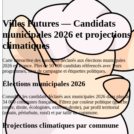
Villes Futures — Candidats
municipales 2026 et projections
climatiques
Carte interactive des candidats déclarés aux élections municipales
2026 en France. Plus de 50 000 candidats référencés avec leurs
programmes, sites de campagne et étiquettes politiques.
Élections municipales 2026
Consultez les candidats déclarés aux municipales 2026 dans plus de
34 000 communes françaises. Filtrez par couleur politique (gauche,
centre, droite, écologistes, extrême-droite), par profil territorial
(urbain, périurbain, rural) et par taille de commune.
Projections climatiques par commune