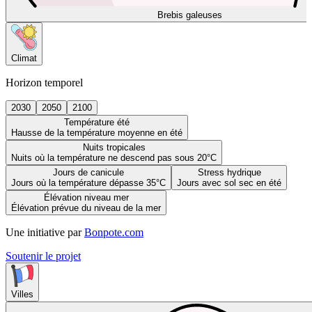
Brebis galeuses
Climat
Horizon temporel
2030
2050
2100
Température été
Hausse de la température moyenne en été
Nuits tropicales
Nuits où la température ne descend pas sous 20°C
Jours de canicule
Stress hydrique
Jours où la température dépasse 35°C
Jours avec sol sec en été
Élévation niveau mer
Élévation prévue du niveau de la mer
Une initiative par
Bonpote.com
Soutenir le projet
Villes