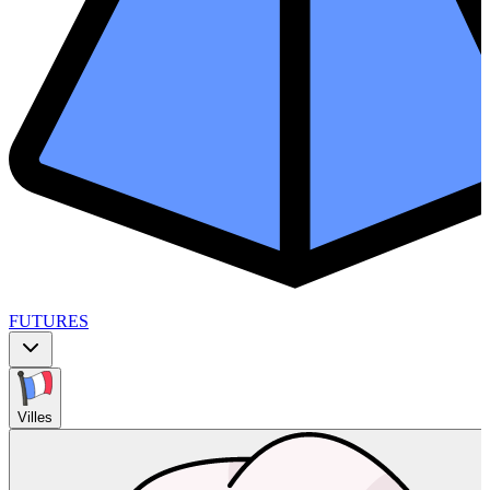
FUTURES
Villes