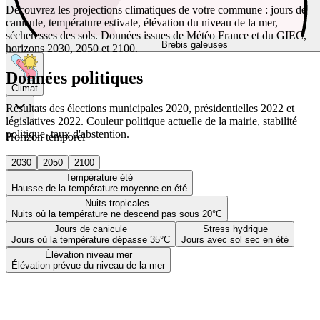
Découvrez les projections climatiques de votre commune : jours de
canicule, température estivale, élévation du niveau de la mer,
sécheresses des sols. Données issues de Météo France et du GIEC,
Brebis galeuses
horizons 2030, 2050 et 2100.
Données politiques
Climat
Résultats des élections municipales 2020, présidentielles 2022 et
législatives 2022. Couleur politique actuelle de la mairie, stabilité
politique, taux d'abstention.
Horizon temporel
2030
2050
2100
Température été
Hausse de la température moyenne en été
Nuits tropicales
Nuits où la température ne descend pas sous 20°C
Jours de canicule
Stress hydrique
Jours où la température dépasse 35°C
Jours avec sol sec en été
Élévation niveau mer
Élévation prévue du niveau de la mer