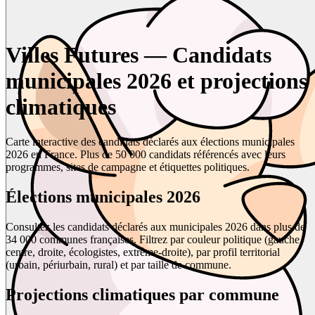
Villes Futures — Candidats
municipales 2026 et projections
climatiques
Carte interactive des candidats déclarés aux élections municipales
2026 en France. Plus de 50 000 candidats référencés avec leurs
programmes, sites de campagne et étiquettes politiques.
Élections municipales 2026
Consultez les candidats déclarés aux municipales 2026 dans plus de
34 000 communes françaises. Filtrez par couleur politique (gauche,
centre, droite, écologistes, extrême-droite), par profil territorial
(urbain, périurbain, rural) et par taille de commune.
Projections climatiques par commune