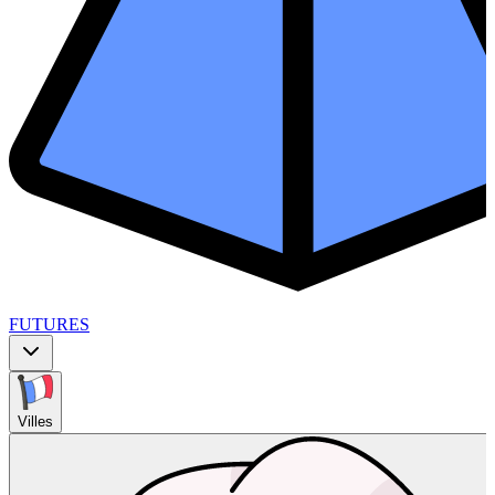
FUTURES
Villes