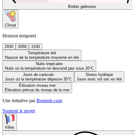
Brebis galeuses
Climat
Horizon temporel
2030
2050
2100
Température été
Hausse de la température moyenne en été
Nuits tropicales
Nuits où la température ne descend pas sous 20°C
Jours de canicule
Stress hydrique
Jours où la température dépasse 35°C
Jours avec sol sec en été
Élévation niveau mer
Élévation prévue du niveau de la mer
Une initiative par
Bonpote.com
Soutenir le projet
Villes