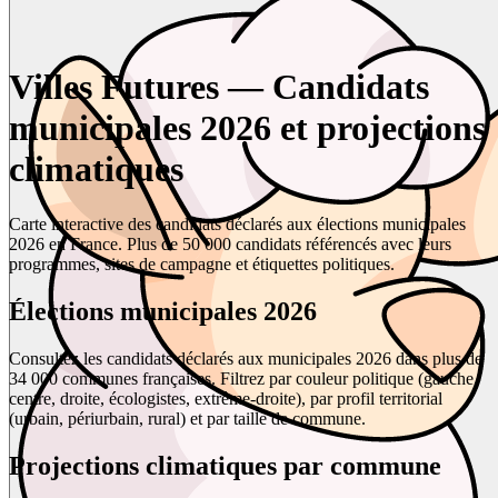
Villes Futures — Candidats
municipales 2026 et projections
climatiques
Carte interactive des candidats déclarés aux élections municipales
2026 en France. Plus de 50 000 candidats référencés avec leurs
programmes, sites de campagne et étiquettes politiques.
Élections municipales 2026
Consultez les candidats déclarés aux municipales 2026 dans plus de
34 000 communes françaises. Filtrez par couleur politique (gauche,
centre, droite, écologistes, extrême-droite), par profil territorial
(urbain, périurbain, rural) et par taille de commune.
Projections climatiques par commune