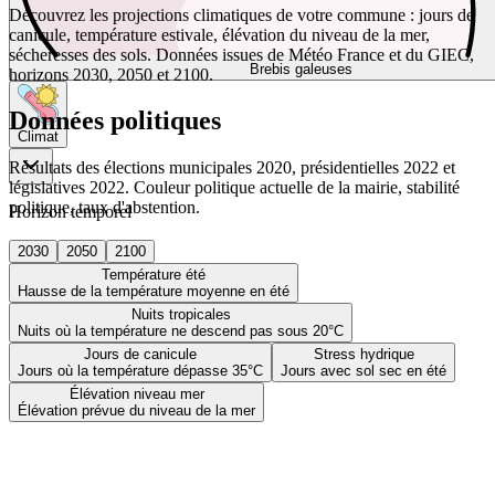
Découvrez les projections climatiques de votre commune : jours de
canicule, température estivale, élévation du niveau de la mer,
sécheresses des sols. Données issues de Météo France et du GIEC,
Brebis galeuses
horizons 2030, 2050 et 2100.
Données politiques
Climat
Résultats des élections municipales 2020, présidentielles 2022 et
législatives 2022. Couleur politique actuelle de la mairie, stabilité
politique, taux d'abstention.
Horizon temporel
2030
2050
2100
Température été
Hausse de la température moyenne en été
Nuits tropicales
Nuits où la température ne descend pas sous 20°C
Jours de canicule
Stress hydrique
Jours où la température dépasse 35°C
Jours avec sol sec en été
Élévation niveau mer
Élévation prévue du niveau de la mer