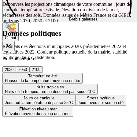
Découvrez les projections climatiques de votre commune : jours de
canicule, température estivale, élévation du niveau de la mer,
sécheresses des sols. Données issues de Météo France et du GIEC,
Brebis galeuses
horizons 2030, 2050 et 2100.
Données politiques
Climat
Résultats des élections municipales 2020, présidentielles 2022 et
législatives 2022. Couleur politique actuelle de la mairie, stabilité
politique, taux d'abstention.
Horizon temporel
2030
2050
2100
Température été
Hausse de la température moyenne en été
Nuits tropicales
Nuits où la température ne descend pas sous 20°C
Jours de canicule
Stress hydrique
Jours où la température dépasse 35°C
Jours avec sol sec en été
Élévation niveau mer
Élévation prévue du niveau de la mer