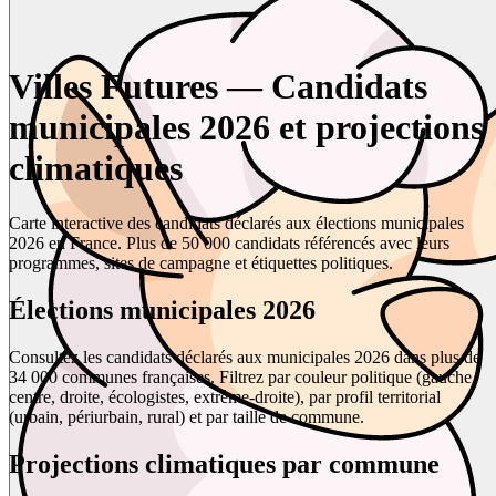
Villes Futures — Candidats
municipales 2026 et projections
climatiques
Carte interactive des candidats déclarés aux élections municipales
2026 en France. Plus de 50 000 candidats référencés avec leurs
programmes, sites de campagne et étiquettes politiques.
Élections municipales 2026
Consultez les candidats déclarés aux municipales 2026 dans plus de
34 000 communes françaises. Filtrez par couleur politique (gauche,
centre, droite, écologistes, extrême-droite), par profil territorial
(urbain, périurbain, rural) et par taille de commune.
Projections climatiques par commune