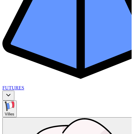
FUTURES
Villes