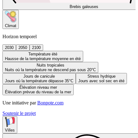
Brebis galeuses
Climat
Horizon temporel
2030
2050
2100
Température été
Hausse de la température moyenne en été
Nuits tropicales
Nuits où la température ne descend pas sous 20°C
Jours de canicule
Stress hydrique
Jours où la température dépasse 35°C
Jours avec sol sec en été
Élévation niveau mer
Élévation prévue du niveau de la mer
Une initiative par
Bonpote.com
Soutenir le projet
Villes