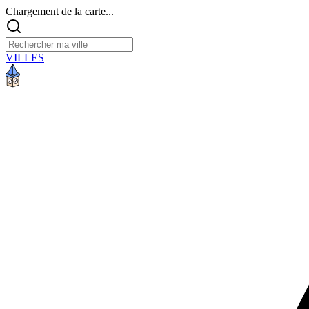
Chargement de la carte...
VILLES