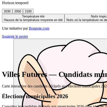
Horizon temporel
2030
2050
2100
Température été
Nuits tropic
Hausse de la température moyenne en été
Nuits où la température ne 
Une initiative par
Bonpote.com
Soutenir le projet
Villes Futures — Candidats muni
Carte interactive des candidats déclarés aux élections municipales 20
Élections municipales 2026
Consultez les candidats déclarés aux municipales 2026 dans plus de 34 0