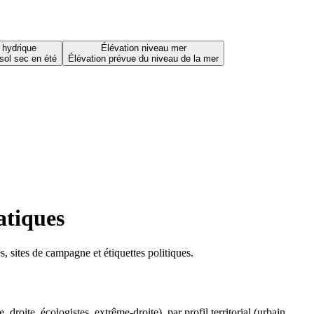
 hydrique
Élévation niveau mer
sol sec en été
Élévation prévue du niveau de la mer
atiques
 sites de campagne et étiquettes politiques.
oite, écologistes, extrême-droite), par profil territorial (urbain,