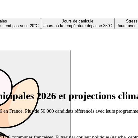
ales
Jours de canicule
Stress
descend pas sous 20°C
Jours où la température dépasse 35°C
Jours avec 
cipales 2026 et projections clim
26 en France. Plus de 50 000 candidats référencés avec leurs programmes,
00 communes françaises. Filtrez par couleur politique (gauche, centre, dr