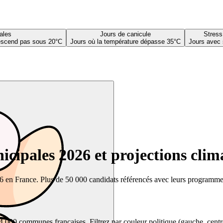
ales
Jours de canicule
Stress
descend pas sous 20°C
Jours où la température dépasse 35°C
Jours avec 
cipales 2026 et projections clim
26 en France. Plus de 50 000 candidats référencés avec leurs programmes,
00 communes françaises. Filtrez par couleur politique (gauche, centre, dr