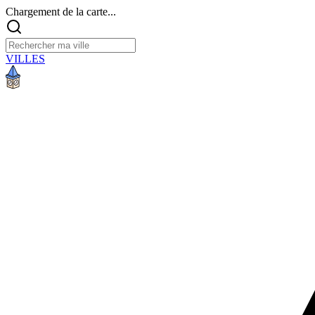
Chargement de la carte...
VILLES