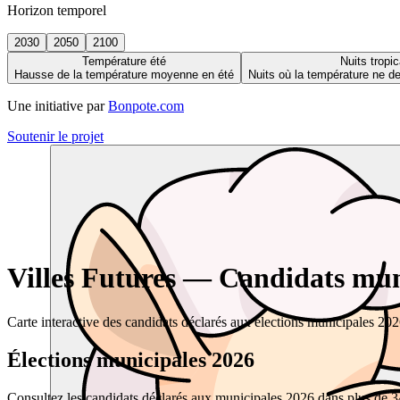
Horizon temporel
2030
2050
2100
Température été
Nuits tropic
Hausse de la température moyenne en été
Nuits où la température ne 
Une initiative par
Bonpote.com
Soutenir le projet
Villes Futures — Candidats muni
Carte interactive des candidats déclarés aux élections municipales 20
Élections municipales 2026
Consultez les candidats déclarés aux municipales 2026 dans plus de 34 0