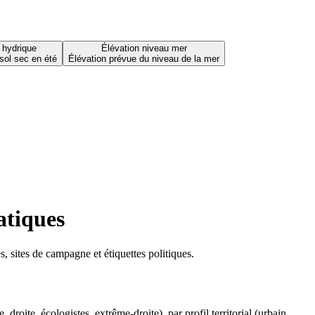
 hydrique
Élévation niveau mer
sol sec en été
Élévation prévue du niveau de la mer
atiques
 sites de campagne et étiquettes politiques.
oite, écologistes, extrême-droite), par profil territorial (urbain,