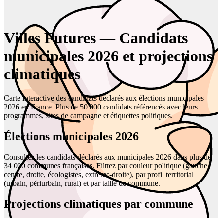
Villes Futures — Candidats
municipales 2026 et projections
climatiques
Carte interactive des candidats déclarés aux élections municipales
2026 en France. Plus de 50 000 candidats référencés avec leurs
programmes, sites de campagne et étiquettes politiques.
Élections municipales 2026
Consultez les candidats déclarés aux municipales 2026 dans plus de
34 000 communes françaises. Filtrez par couleur politique (gauche,
centre, droite, écologistes, extrême-droite), par profil territorial
(urbain, périurbain, rural) et par taille de commune.
Projections climatiques par commune