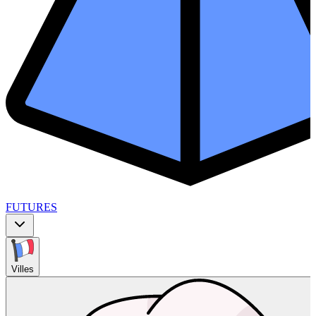
FUTURES
Villes