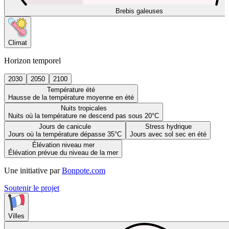
Brebis galeuses
Climat
Horizon temporel
2030
2050
2100
Température été
Hausse de la température moyenne en été
Nuits tropicales
Nuits où la température ne descend pas sous 20°C
Jours de canicule
Stress hydrique
Jours où la température dépasse 35°C
Jours avec sol sec en été
Élévation niveau mer
Élévation prévue du niveau de la mer
Une initiative par
Bonpote.com
Soutenir le projet
Villes