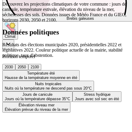
Découvrez les projections climatiques de votre commune : jours de
canicule, température estivale, élévation du niveau de la mer,
sécheresses des sols. Données issues de Météo France et du GIEC,
Brebis galeuses
horizons 2030, 2050 et 2100.
Données politiques
Climat
Résultats des élections municipales 2020, présidentielles 2022 et
législatives 2022. Couleur politique actuelle de la mairie, stabilité
politique, taux d'abstention.
Horizon temporel
2030
2050
2100
Température été
Hausse de la température moyenne en été
Nuits tropicales
Nuits où la température ne descend pas sous 20°C
Jours de canicule
Stress hydrique
Jours où la température dépasse 35°C
Jours avec sol sec en été
Élévation niveau mer
Élévation prévue du niveau de la mer