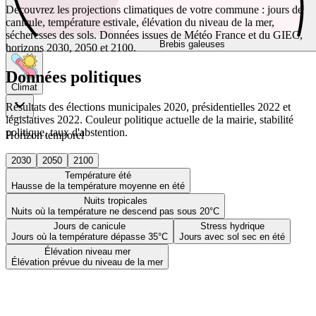
Découvrez les projections climatiques de votre commune : jours de
canicule, température estivale, élévation du niveau de la mer,
sécheresses des sols. Données issues de Météo France et du GIEC,
Brebis galeuses
horizons 2030, 2050 et 2100.
Données politiques
Climat
Résultats des élections municipales 2020, présidentielles 2022 et
législatives 2022. Couleur politique actuelle de la mairie, stabilité
politique, taux d'abstention.
Horizon temporel
2030
2050
2100
Température été
Hausse de la température moyenne en été
Nuits tropicales
Nuits où la température ne descend pas sous 20°C
Jours de canicule
Stress hydrique
Jours où la température dépasse 35°C
Jours avec sol sec en été
Élévation niveau mer
Élévation prévue du niveau de la mer