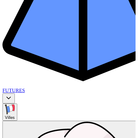
FUTURES
Villes