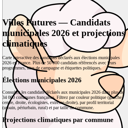
Villes Futures — Candidats
municipales 2026 et projections
climatiques
Carte interactive des candidats déclarés aux élections municipales
2026 en France. Plus de 50 000 candidats référencés avec leurs
programmes, sites de campagne et étiquettes politiques.
Élections municipales 2026
Consultez les candidats déclarés aux municipales 2026 dans plus de
34 000 communes françaises. Filtrez par couleur politique (gauche,
centre, droite, écologistes, extrême-droite), par profil territorial
(urbain, périurbain, rural) et par taille de commune.
Projections climatiques par commune