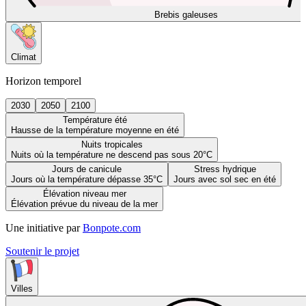
Brebis galeuses
Climat
Horizon temporel
2030
2050
2100
Température été
Hausse de la température moyenne en été
Nuits tropicales
Nuits où la température ne descend pas sous 20°C
Jours de canicule
Stress hydrique
Jours où la température dépasse 35°C
Jours avec sol sec en été
Élévation niveau mer
Élévation prévue du niveau de la mer
Une initiative par
Bonpote.com
Soutenir le projet
Villes