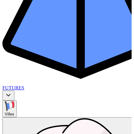
FUTURES
Villes