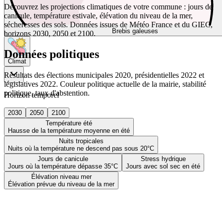
Découvrez les projections climatiques de votre commune : jours de
canicule, température estivale, élévation du niveau de la mer,
sécheresses des sols. Données issues de Météo France et du GIEC,
Brebis galeuses
horizons 2030, 2050 et 2100.
Données politiques
Climat
Résultats des élections municipales 2020, présidentielles 2022 et
législatives 2022. Couleur politique actuelle de la mairie, stabilité
politique, taux d'abstention.
Horizon temporel
2030
2050
2100
Température été
Hausse de la température moyenne en été
Nuits tropicales
Nuits où la température ne descend pas sous 20°C
Jours de canicule
Stress hydrique
Jours où la température dépasse 35°C
Jours avec sol sec en été
Élévation niveau mer
Élévation prévue du niveau de la mer