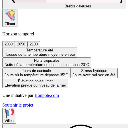
Brebis galeuses
Climat
Horizon temporel
2030
2050
2100
Température été
Hausse de la température moyenne en été
Nuits tropicales
Nuits où la température ne descend pas sous 20°C
Jours de canicule
Stress hydrique
Jours où la température dépasse 35°C
Jours avec sol sec en été
Élévation niveau mer
Élévation prévue du niveau de la mer
Une initiative par
Bonpote.com
Soutenir le projet
Villes