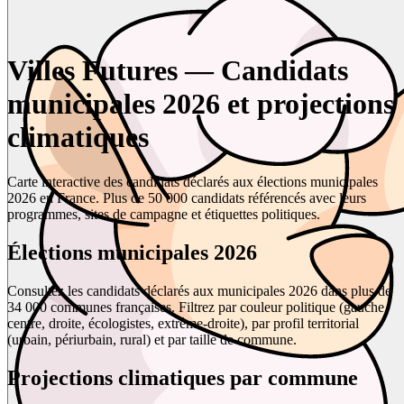
Villes Futures — Candidats
municipales 2026 et projections
climatiques
Carte interactive des candidats déclarés aux élections municipales
2026 en France. Plus de 50 000 candidats référencés avec leurs
programmes, sites de campagne et étiquettes politiques.
Élections municipales 2026
Consultez les candidats déclarés aux municipales 2026 dans plus de
34 000 communes françaises. Filtrez par couleur politique (gauche,
centre, droite, écologistes, extrême-droite), par profil territorial
(urbain, périurbain, rural) et par taille de commune.
Projections climatiques par commune