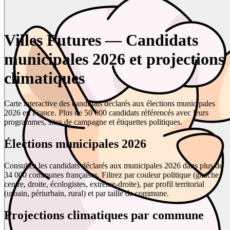
Villes Futures — Candidats
municipales 2026 et projections
climatiques
Carte interactive des candidats déclarés aux élections municipales
2026 en France. Plus de 50 000 candidats référencés avec leurs
programmes, sites de campagne et étiquettes politiques.
Élections municipales 2026
Consultez les candidats déclarés aux municipales 2026 dans plus de
34 000 communes françaises. Filtrez par couleur politique (gauche,
centre, droite, écologistes, extrême-droite), par profil territorial
(urbain, périurbain, rural) et par taille de commune.
Projections climatiques par commune