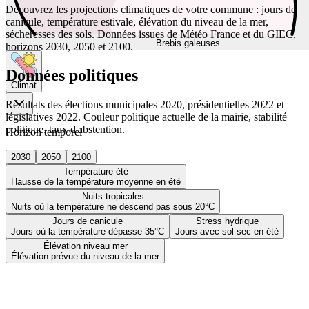
Découvrez les projections climatiques de votre commune : jours de
canicule, température estivale, élévation du niveau de la mer,
sécheresses des sols. Données issues de Météo France et du GIEC,
Brebis galeuses
horizons 2030, 2050 et 2100.
Données politiques
Climat
Résultats des élections municipales 2020, présidentielles 2022 et
législatives 2022. Couleur politique actuelle de la mairie, stabilité
politique, taux d'abstention.
Horizon temporel
2030
2050
2100
Température été
Hausse de la température moyenne en été
Nuits tropicales
Nuits où la température ne descend pas sous 20°C
Jours de canicule
Stress hydrique
Jours où la température dépasse 35°C
Jours avec sol sec en été
Élévation niveau mer
Élévation prévue du niveau de la mer