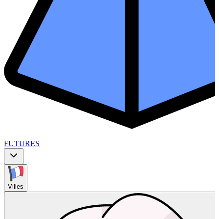
FUTURES
Villes