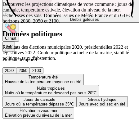
Découvrez les projections climatiques de votre commune : jours de
canicule, température estivale, élévation du niveau de la mer,
sécheresses des sols. Données issues de Météo France et du GIEC,
Brebis galeuses
horizons 2030, 2050 et 2100.
Données politiques
Climat
Résultats des élections municipales 2020, présidentielles 2022 et
législatives 2022. Couleur politique actuelle de la mairie, stabilité
politique, taux d'abstention.
Horizon temporel
2030
2050
2100
Température été
Hausse de la température moyenne en été
Nuits tropicales
Nuits où la température ne descend pas sous 20°C
Jours de canicule
Stress hydrique
Jours où la température dépasse 35°C
Jours avec sol sec en été
Élévation niveau mer
Élévation prévue du niveau de la mer