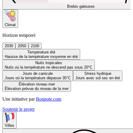
Brebis galeuses
Climat
Horizon temporel
2030
2050
2100
Température été
Hausse de la température moyenne en été
Nuits tropicales
Nuits où la température ne descend pas sous 20°C
Jours de canicule
Stress hydrique
Jours où la température dépasse 35°C
Jours avec sol sec en été
Élévation niveau mer
Élévation prévue du niveau de la mer
Une initiative par
Bonpote.com
Soutenir le projet
Villes