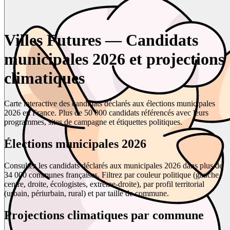
Villes Futures — Candidats
municipales 2026 et projections
climatiques
Carte interactive des candidats déclarés aux élections municipales
2026 en France. Plus de 50 000 candidats référencés avec leurs
programmes, sites de campagne et étiquettes politiques.
Élections municipales 2026
Consultez les candidats déclarés aux municipales 2026 dans plus de
34 000 communes françaises. Filtrez par couleur politique (gauche,
centre, droite, écologistes, extrême-droite), par profil territorial
(urbain, périurbain, rural) et par taille de commune.
Projections climatiques par commune