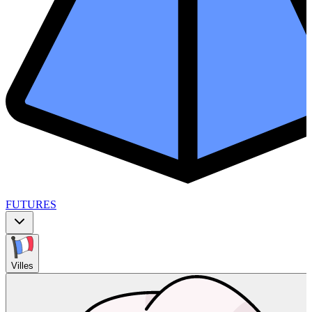
FUTURES
Villes