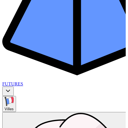
FUTURES
Villes