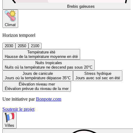
Brebis galeuses
Climat
Horizon temporel
2030
2050
2100
Température été
Hausse de la température moyenne en été
Nuits tropicales
Nuits où la température ne descend pas sous 20°C
Jours de canicule
Stress hydrique
Jours où la température dépasse 35°C
Jours avec sol sec en été
Élévation niveau mer
Élévation prévue du niveau de la mer
Une initiative par
Bonpote.com
Soutenir le projet
Villes