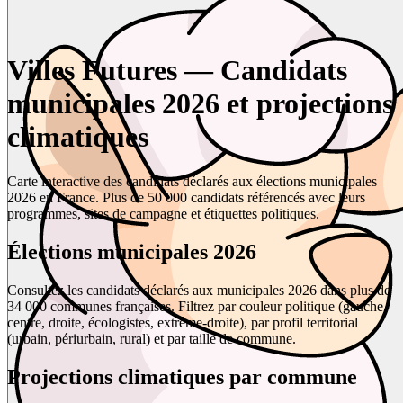
Villes Futures — Candidats
municipales 2026 et projections
climatiques
Carte interactive des candidats déclarés aux élections municipales
2026 en France. Plus de 50 000 candidats référencés avec leurs
programmes, sites de campagne et étiquettes politiques.
Élections municipales 2026
Consultez les candidats déclarés aux municipales 2026 dans plus de
34 000 communes françaises. Filtrez par couleur politique (gauche,
centre, droite, écologistes, extrême-droite), par profil territorial
(urbain, périurbain, rural) et par taille de commune.
Projections climatiques par commune