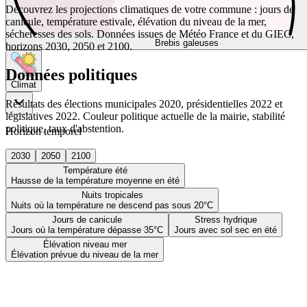
Découvrez les projections climatiques de votre commune : jours de
canicule, température estivale, élévation du niveau de la mer,
sécheresses des sols. Données issues de Météo France et du GIEC,
Brebis galeuses
horizons 2030, 2050 et 2100.
Données politiques
Climat
Résultats des élections municipales 2020, présidentielles 2022 et
législatives 2022. Couleur politique actuelle de la mairie, stabilité
politique, taux d'abstention.
Horizon temporel
2030
2050
2100
Température été
Hausse de la température moyenne en été
Nuits tropicales
Nuits où la température ne descend pas sous 20°C
Jours de canicule
Stress hydrique
Jours où la température dépasse 35°C
Jours avec sol sec en été
Élévation niveau mer
Élévation prévue du niveau de la mer