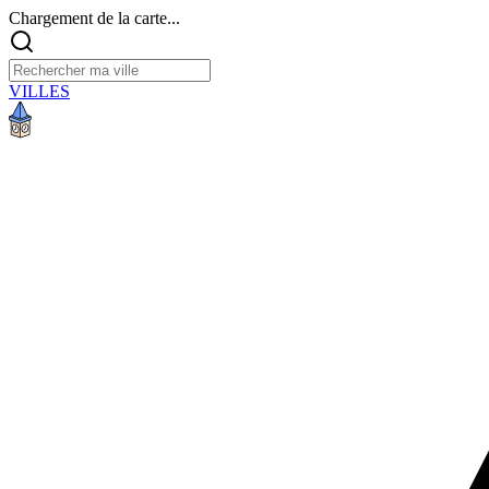
Chargement de la carte...
VILLES