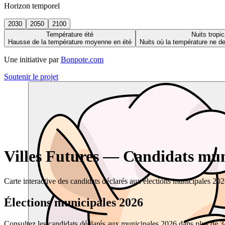
Horizon temporel
2030
2050
2100
Température été
Nuits tropic
Hausse de la température moyenne en été
Nuits où la température ne 
Une initiative par
Bonpote.com
Soutenir le projet
Villes Futures — Candidats muni
Carte interactive des candidats déclarés aux élections municipales 20
Élections municipales 2026
Consultez les candidats déclarés aux municipales 2026 dans plus de 34 0