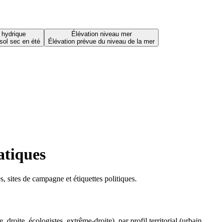
 hydrique
Élévation niveau mer
sol sec en été
Élévation prévue du niveau de la mer
atiques
 sites de campagne et étiquettes politiques.
oite, écologistes, extrême-droite), par profil territorial (urbain,