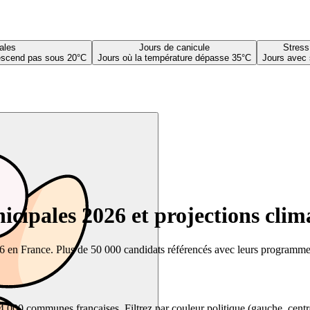
ales
Jours de canicule
Stress
descend pas sous 20°C
Jours où la température dépasse 35°C
Jours avec 
cipales 2026 et projections clim
26 en France. Plus de 50 000 candidats référencés avec leurs programmes,
00 communes françaises. Filtrez par couleur politique (gauche, centre, dr