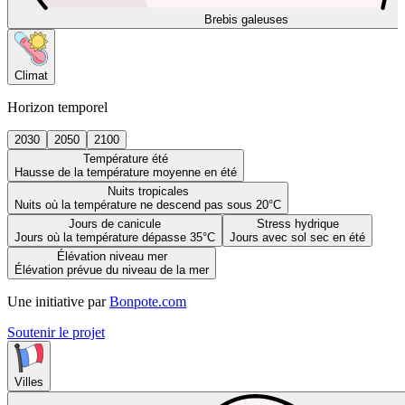
Brebis galeuses
Climat
Horizon temporel
2030
2050
2100
Température été
Hausse de la température moyenne en été
Nuits tropicales
Nuits où la température ne descend pas sous 20°C
Jours de canicule
Stress hydrique
Jours où la température dépasse 35°C
Jours avec sol sec en été
Élévation niveau mer
Élévation prévue du niveau de la mer
Une initiative par
Bonpote.com
Soutenir le projet
Villes