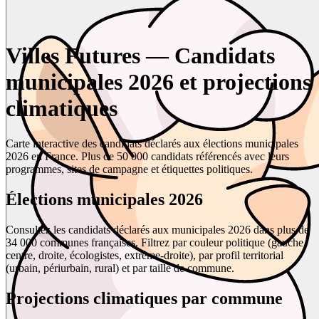
Villes Futures — Candidats
municipales 2026 et projections
climatiques
Carte interactive des candidats déclarés aux élections municipales
2026 en France. Plus de 50 000 candidats référencés avec leurs
programmes, sites de campagne et étiquettes politiques.
Élections municipales 2026
Consultez les candidats déclarés aux municipales 2026 dans plus de
34 000 communes françaises. Filtrez par couleur politique (gauche,
centre, droite, écologistes, extrême-droite), par profil territorial
(urbain, périurbain, rural) et par taille de commune.
Projections climatiques par commune