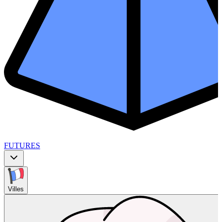
FUTURES
Villes