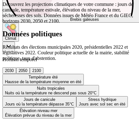
Découvrez les projections climatiques de votre commune : jours de
canicule, température estivale, élévation du niveau de la mer,
sécheresses des sols. Données issues de Météo France et du GIEC,
Brebis galeuses
horizons 2030, 2050 et 2100.
Données politiques
Climat
Résultats des élections municipales 2020, présidentielles 2022 et
législatives 2022. Couleur politique actuelle de la mairie, stabilité
politique, taux d'abstention.
Horizon temporel
2030
2050
2100
Température été
Hausse de la température moyenne en été
Nuits tropicales
Nuits où la température ne descend pas sous 20°C
Jours de canicule
Stress hydrique
Jours où la température dépasse 35°C
Jours avec sol sec en été
Élévation niveau mer
Élévation prévue du niveau de la mer