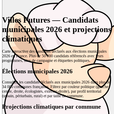
Villes Futures — Candidats
municipales 2026 et projections
climatiques
Carte interactive des candidats déclarés aux élections municipales
2026 en France. Plus de 50 000 candidats référencés avec leurs
programmes, sites de campagne et étiquettes politiques.
Élections municipales 2026
Consultez les candidats déclarés aux municipales 2026 dans plus de
34 000 communes françaises. Filtrez par couleur politique (gauche,
centre, droite, écologistes, extrême-droite), par profil territorial
(urbain, périurbain, rural) et par taille de commune.
Projections climatiques par commune