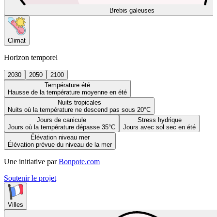
Brebis galeuses
Climat
Horizon temporel
2030
2050
2100
Température été
Hausse de la température moyenne en été
Nuits tropicales
Nuits où la température ne descend pas sous 20°C
Jours de canicule
Stress hydrique
Jours où la température dépasse 35°C
Jours avec sol sec en été
Élévation niveau mer
Élévation prévue du niveau de la mer
Une initiative par
Bonpote.com
Soutenir le projet
Villes