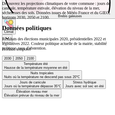
Découvrez les projections climatiques de votre commune : jours de
canicule, température estivale, élévation du niveau de la mer,
sécheresses des sols. Données issues de Météo France et du GIEC,
Brebis galeuses
horizons 2030, 2050 et 2100.
Données politiques
Climat
Résultats des élections municipales 2020, présidentielles 2022 et
législatives 2022. Couleur politique actuelle de la mairie, stabilité
politique, taux d'abstention.
Horizon temporel
2030
2050
2100
Température été
Hausse de la température moyenne en été
Nuits tropicales
Nuits où la température ne descend pas sous 20°C
Jours de canicule
Stress hydrique
Jours où la température dépasse 35°C
Jours avec sol sec en été
Élévation niveau mer
Élévation prévue du niveau de la mer