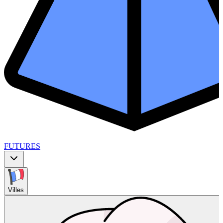
FUTURES
Villes