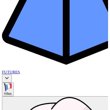
FUTURES
Villes