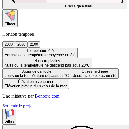
Brebis galeuses
Climat
Horizon temporel
2030
2050
2100
Température été
Hausse de la température moyenne en été
Nuits tropicales
Nuits où la température ne descend pas sous 20°C
Jours de canicule
Stress hydrique
Jours où la température dépasse 35°C
Jours avec sol sec en été
Élévation niveau mer
Élévation prévue du niveau de la mer
Une initiative par
Bonpote.com
Soutenir le projet
Villes