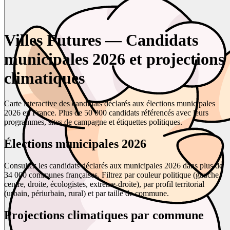
Villes Futures — Candidats
municipales 2026 et projections
climatiques
Carte interactive des candidats déclarés aux élections municipales
2026 en France. Plus de 50 000 candidats référencés avec leurs
programmes, sites de campagne et étiquettes politiques.
Élections municipales 2026
Consultez les candidats déclarés aux municipales 2026 dans plus de
34 000 communes françaises. Filtrez par couleur politique (gauche,
centre, droite, écologistes, extrême-droite), par profil territorial
(urbain, périurbain, rural) et par taille de commune.
Projections climatiques par commune