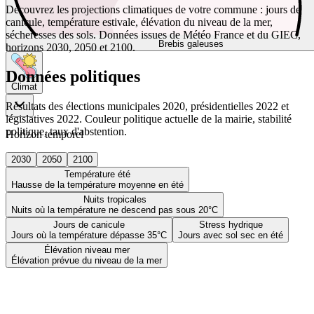
Découvrez les projections climatiques de votre commune : jours de
canicule, température estivale, élévation du niveau de la mer,
sécheresses des sols. Données issues de Météo France et du GIEC,
Brebis galeuses
horizons 2030, 2050 et 2100.
Données politiques
Climat
Résultats des élections municipales 2020, présidentielles 2022 et
législatives 2022. Couleur politique actuelle de la mairie, stabilité
politique, taux d'abstention.
Horizon temporel
2030
2050
2100
Température été
Hausse de la température moyenne en été
Nuits tropicales
Nuits où la température ne descend pas sous 20°C
Jours de canicule
Stress hydrique
Jours où la température dépasse 35°C
Jours avec sol sec en été
Élévation niveau mer
Élévation prévue du niveau de la mer