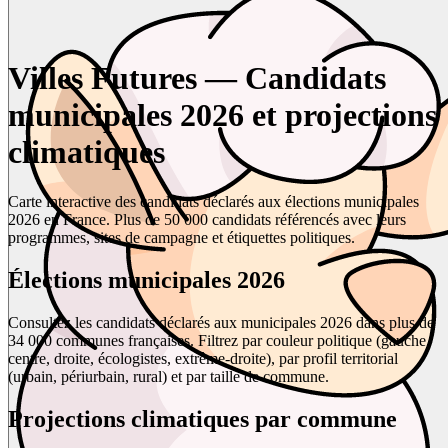
Villes Futures — Candidats
municipales 2026 et projections
climatiques
Carte interactive des candidats déclarés aux élections municipales
2026 en France. Plus de 50 000 candidats référencés avec leurs
programmes, sites de campagne et étiquettes politiques.
Élections municipales 2026
Consultez les candidats déclarés aux municipales 2026 dans plus de
34 000 communes françaises. Filtrez par couleur politique (gauche,
centre, droite, écologistes, extrême-droite), par profil territorial
(urbain, périurbain, rural) et par taille de commune.
Projections climatiques par commune