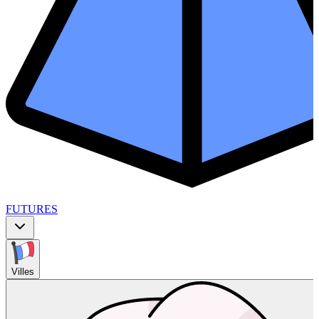
FUTURES
Villes