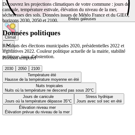
Découvrez les projections climatiques de votre commune : jours de
canicule, température estivale, élévation du niveau de la mer,
sécheresses des sols. Données issues de Météo France et du GIEC,
Brebis galeuses
horizons 2030, 2050 et 2100.
Données politiques
Climat
Résultats des élections municipales 2020, présidentielles 2022 et
législatives 2022. Couleur politique actuelle de la mairie, stabilité
politique, taux d'abstention.
Horizon temporel
2030
2050
2100
Température été
Hausse de la température moyenne en été
Nuits tropicales
Nuits où la température ne descend pas sous 20°C
Jours de canicule
Stress hydrique
Jours où la température dépasse 35°C
Jours avec sol sec en été
Élévation niveau mer
Élévation prévue du niveau de la mer