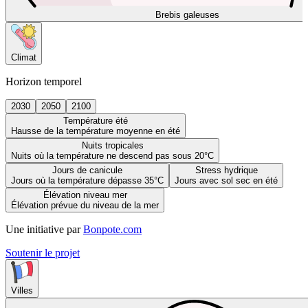
Brebis galeuses
Climat
Horizon temporel
2030
2050
2100
Température été
Hausse de la température moyenne en été
Nuits tropicales
Nuits où la température ne descend pas sous 20°C
Jours de canicule
Stress hydrique
Jours où la température dépasse 35°C
Jours avec sol sec en été
Élévation niveau mer
Élévation prévue du niveau de la mer
Une initiative par
Bonpote.com
Soutenir le projet
Villes