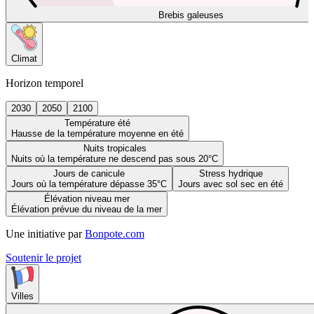
Brebis galeuses
Climat
Horizon temporel
2030
2050
2100
Température été
Hausse de la température moyenne en été
Nuits tropicales
Nuits où la température ne descend pas sous 20°C
Jours de canicule
Stress hydrique
Jours où la température dépasse 35°C
Jours avec sol sec en été
Élévation niveau mer
Élévation prévue du niveau de la mer
Une initiative par
Bonpote.com
Soutenir le projet
Villes