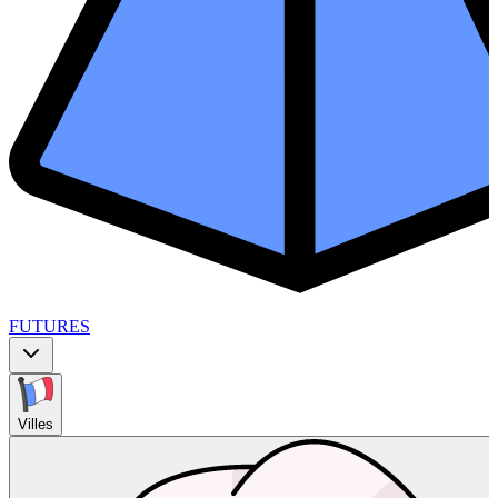
FUTURES
Villes