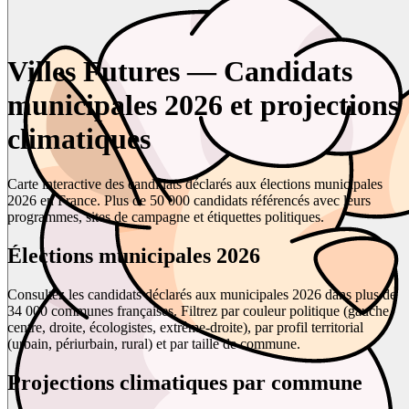
Villes Futures — Candidats
municipales 2026 et projections
climatiques
Carte interactive des candidats déclarés aux élections municipales
2026 en France. Plus de 50 000 candidats référencés avec leurs
programmes, sites de campagne et étiquettes politiques.
Élections municipales 2026
Consultez les candidats déclarés aux municipales 2026 dans plus de
34 000 communes françaises. Filtrez par couleur politique (gauche,
centre, droite, écologistes, extrême-droite), par profil territorial
(urbain, périurbain, rural) et par taille de commune.
Projections climatiques par commune