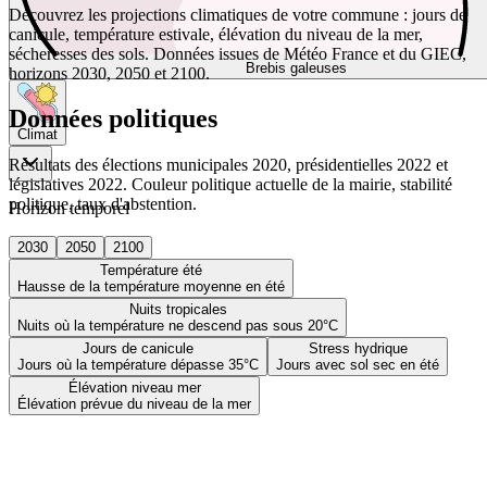
Découvrez les projections climatiques de votre commune : jours de
canicule, température estivale, élévation du niveau de la mer,
sécheresses des sols. Données issues de Météo France et du GIEC,
Brebis galeuses
horizons 2030, 2050 et 2100.
Données politiques
Climat
Résultats des élections municipales 2020, présidentielles 2022 et
législatives 2022. Couleur politique actuelle de la mairie, stabilité
politique, taux d'abstention.
Horizon temporel
2030
2050
2100
Température été
Hausse de la température moyenne en été
Nuits tropicales
Nuits où la température ne descend pas sous 20°C
Jours de canicule
Stress hydrique
Jours où la température dépasse 35°C
Jours avec sol sec en été
Élévation niveau mer
Élévation prévue du niveau de la mer